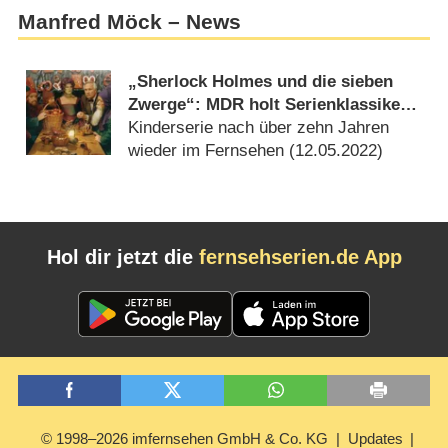
Manfred Möck – News
„Sherlock Holmes und die sieben
Zwerge“: MDR holt Serienklassiker
aus dem Archiv
Kinderserie nach über zehn Jahren
wieder im Fernsehen (
12.05.2022
)
Hol dir jetzt die
fernsehserien.de App
© 1998–2026 imfernsehen GmbH & Co. KG
Updates