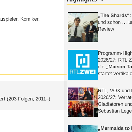
The Shards
:
uspieler, Komiker,
und schön … un
Review
Programm-High
2026/​27: RTL Z
die
Maison T
startet vertika
– Tag & Nacht
RTL, VOX und
2026/​27: Verrät
ert
(203 Folgen, 2011–)
Gladiatoren un
Sebastian Lege
Mermaids to 