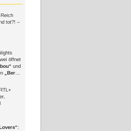
 Reich
d tot?! –
lights
wei öffnet
abou
und
len
Berlin
-Ableger
 RTL+
er,
d
Lovers
: