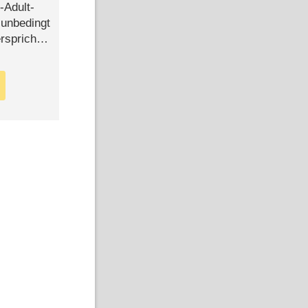
-Adult-
t unbedingt
rspricht –