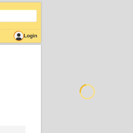
Login