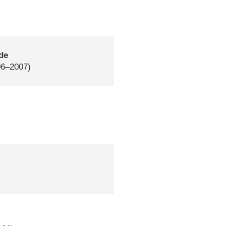
de
06–2007)