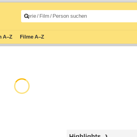
n A–Z
Filme A–Z
Highlights