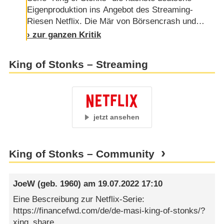
Eigenproduktion ins Angebot des Streaming-
Riesen Netflix. Die Mär von Börsencrash und
Dekadenz bedeutet nicht nur diegetisch, sondern
› zur ganzen Kritik
auch reell den Ruin. Unter der großen, gut
gemeinten Kuppel Satire baut Regisseur Jan
King of Stonks – Streaming
Bonny eine Arena assoziativer Zwischentöne.
Unsere reale Welt musste dem Narrativ seines
Sandkastens weichen und somit bekommen wir
in …
jetzt ansehen
King of Stonks – Community
JoeW
(geb. 1960) am
19.07.2022 17:10
Eine Bescreibung zur Netflix-Serie:
https://financefwd.com/de/de-masi-king-of-stonks/?
xing_share