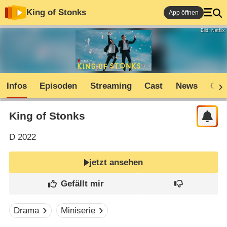
King of Stonks
App öffnen
Bild: Netflix
Infos
Episoden
Streaming
Cast
News
Com
King of Stonks
D
2022
jetzt ansehen
Drama
Miniserie