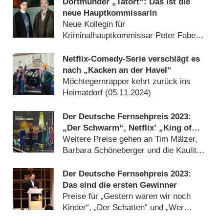
Dortmunder „Tatort“: Das ist die
neue Hauptkommissarin
Neue Kollegin für
Kriminalhauptkommissar Peter Faber
gefunden (
11.03.2026
)
Netflix-Comedy-Serie verschlägt es
nach „Kacken an der Havel“
Möchtegernrapper kehrt zurück ins
Heimatdorf (
05.11.2024
)
Der Deutsche Fernsehpreis 2023:
„Der Schwarm“, Netflix’ „King of
Stonks“ und „Ich bin ein Star“
Weitere Preise gehen an Tim Mälzer,
ausgezeichnet
Barbara Schöneberger und die Kaulitz-
Brüder (
28.09.2023
)
Der Deutsche Fernsehpreis 2023:
Das sind die ersten Gewinner
Preise für „Gestern waren wir noch
Kinder“, „Der Schatten“ und „Wer
stiehlt mir die Show?“ (
28.09.2023
)