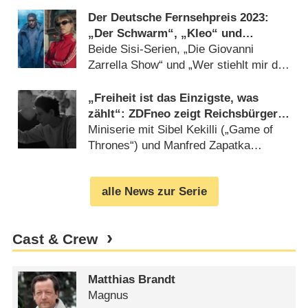
Der Deutsche Fernsehpreis 2023:
„Der Schwarm“, „Kleo“ und
„Gestern waren wir noch Kinder“
Beide Sisi-Serien, „Die Giovanni
nominiert
Zarrella Show“ und „Wer stiehlt mir die
Show?“ im Rennen (
11.09.2023
)
„Freiheit ist das Einzigste, was
zählt“: ZDFneo zeigt Reichsbürger-
Satire mit Bibiana Beglau („Gier“)
Miniserie mit Sibel Kekilli („Game of
Thrones“) und Manfred Zapatka
(„KDD“) (
20.06.2023
)
alle News zur Serie
Cast & Crew
Matthias Brandt
Magnus