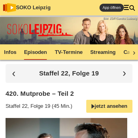
SOKO Leipzig
App öffnen
Bild: ZDF/Sandra Ludewig
Infos
Episoden
TV-Termine
Streaming
Cast
Staffel 22, Folge 19
420
.
Mutprobe – Teil 2
Staffel 22, Folge 19 (45 Min.)
jetzt ansehen