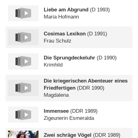
Liebe am Abgrund
(
D
1993)
Maria Hofmann
Cosimas Lexikon
(
D
1991)
Frau Schulz
Die Sprungdeckeluhr
(
D
1990)
Krimhild
Die kriegerischen Abenteuer eines
Friedfertigen
(
DDR
1990)
Magdalena
Immensee
(
DDR
1989)
Zigeunerin Esmeralda
Zwei schräge Vögel
(
DDR
1989)