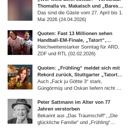
Thomalla vs. Makatsch und „Bares
für Rares“-Duell
Das sind die Gäste vom 27. April bis 1.
Mai 2026 (
24.04.2026
)
Quoten: Fast 13 Millionen sehen
Handball-EM-Finale, „Tatort“,
„Frühling“ und Dschungelcamp
Reichweitenstarker Sonntag für ARD,
dominieren Primetime
ZDF und RTL (
02.02.2026
)
Quoten: „Frühling“ meldet sich mit
Rekord zurück, Stuttgarter „Tatort“
trotzdem unschlagbar
Auch „Fack ju Göhte 3“ stark,
Güngörmüş und Oskan liefern nicht ab
(
19.01.2026
)
Peter Sattmann im Alter von 77
Jahren verstorben
Bekannt aus „Das Traumschiff“, „Die
glückliche Familie“ und „Frühling“
(
29.12.2025
)