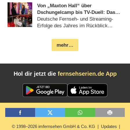
Von „Maxton Hall“ über
Dschungelcamp bis TV-Duell: Das
waren die größten Hits 2025
Deutsche Fernseh- und Streaming-
Erfolge des Jahres im Rückblick
(
25.12.2025
)
mehr…
Hol dir jetzt die
fernsehserien.de App
© 1998–2026 imfernsehen GmbH & Co. KG
Updates