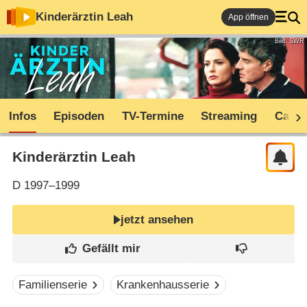
Kinderärztin Leah
App öffnen
Bild: SWR
Infos
Episoden
TV-Termine
Streaming
Cast
Kinderärztin Leah
D
1997–1999
jetzt ansehen
Familienserie
Krankenhausserie