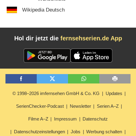
Wikipedia Deutsch
Hol dir jetzt die
fernsehserien.de App
© 1998–2026 imfernsehen GmbH & Co. KG
Updates
SerienChecker-Podcast
Newsletter
Serien A–Z
Filme A–Z
Impressum
Datenschutz
Datenschutzeinstellungen
Jobs
Werbung schalten