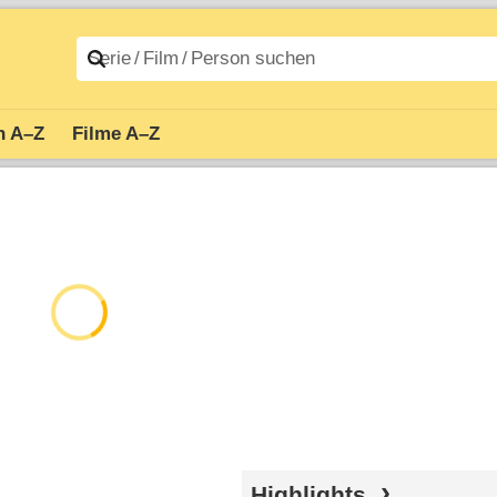
n A–Z
Filme A–Z
Highlights