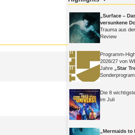
Surface – Da
versunkene Do
Trauma aus der
Review
Programm-High
2026/​27 von W
Jahre
Star Tr
Sonderprogra
Die Helgolän
Die 8 wichtigst
im Juli
Mermaids to 