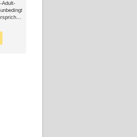
-Adult-
t unbedingt
rspricht –