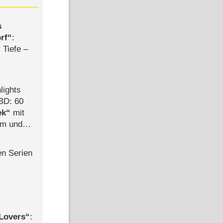
s
rf
:
 Tiefe –
lights
BD: 60
ek
mit
mm und
der
en Serien
Lovers
: