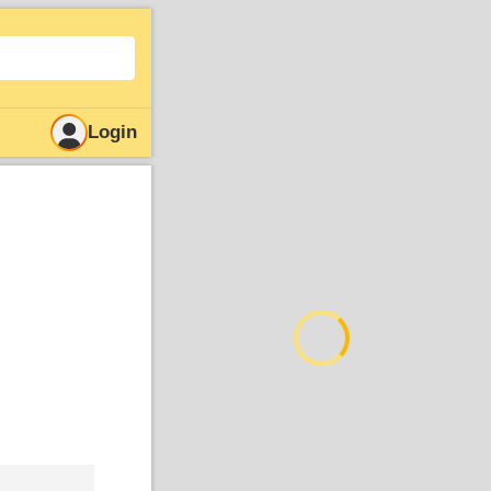
Login