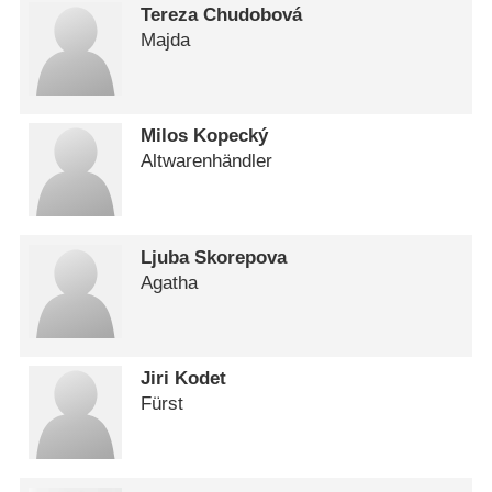
Tereza Chudobová
Majda
Milos Kopecký
Altwarenhändler
Ljuba Skorepova
Agatha
Jiri Kodet
Fürst