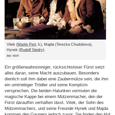
Vitek (
Martin Pert
, li.), Majda (Terezka Chudobova),
Hynek (
Rudolf Stedry
).
Bild: MDR
Ein größenwahnsinniger, rücksichtsloser Fürst setzt
alles daran, seine Macht auszubauen. Besonders
dienlich soll ihm dabei eine Zaubermütze sein, die ihm
ein umtriebiger Trödler und seine Komplizin
versprechen. Die beiden Halunken vermuten die
magische Kappe bei einem Mützenmacher, den der
Fürst daraufhin verhaften lässt. Vitek, der Sohn des
Mützenmachers, und seine Freunde Hynek und Majda
kommen den Gaunern jedoch zuvor. Sie finden den Hut