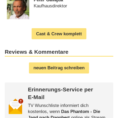
Kaufhausdirektor
Cast & Crew komplett
Reviews & Kommentare
neuen Beitrag schreiben
Erinnerungs-Service per
E-Mail
TV Wunschliste informiert dich
kostenlos, wenn
Das Phantom - Die
Jagd nach Dagobert
online als Stream