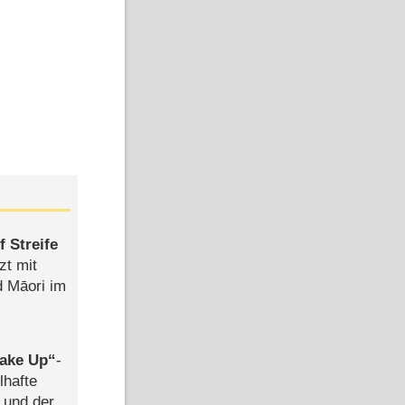
 Streife
zt mit
d Māori im
ake Up
-
lhafte
 und der