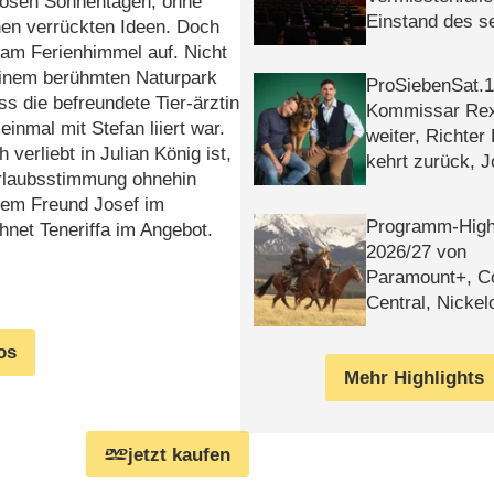
dlosen Sonnentagen, ohne
Einstand des 
nen verrückten Ideen. Doch
Tatort: Münc
 am Ferienhimmel auf. Nicht
Duos
 einem berühmten Naturpark
ProSiebenSat.1 
ss die befreundete Tier-ärztin
Kommissar Rex 
inmal mit Stefan liiert war.
weiter, Richter
verliebt in Julian König ist,
kehrt zurück, 
Urlaubsstimmung ohnehin
Klaas machen 
inem Freund Josef im
Programm-High
hnet Teneriffa im Angebot.
2026/​27 von
Paramount+, 
Central, Nicke
WELT
os
Mehr Highlights
jetzt kaufen