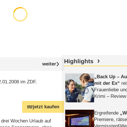
Highlights
Back Up – Auf
2.01.2008 im ZDF.
mit der Ex
rei
Frauenliebe un
Krimi – Review
jetzt kaufen
Ergreifende
W
Premiere, rätse
: drei Wochen Urlaub auf
Vermisstenfälle