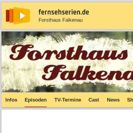
Forsthaus Falkenau
News
Entdecken
Streaming
TV-Starts
Serie
Infos
Episoden
TV-Termine
Cast
News
S