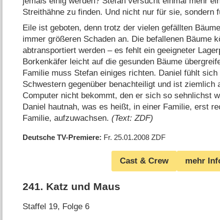
jemals einig werden? Stefan versucht einmal mehr ein
Streithähne zu finden. Und nicht nur für sie, sondern 
Eile ist geboten, denn trotz der vielen gefällten Bäum
immer größeren Schaden an. Die befallenen Bäume 
abtransportiert werden – es fehlt ein geeigneter Lage
Borkenkäfer leicht auf die gesunden Bäume übergreife
Familie muss Stefan einiges richten. Daniel fühlt sic
Schwestern gegenüber benachteiligt und ist ziemlich 
Computer nicht bekommt, den er sich so sehnlichst w
Daniel hautnah, was es heißt, in einer Familie, erst r
Familie, aufzuwachsen.
(Text: ZDF)
Deutsche TV-Premiere
Fr. 25.01.2008
ZDF
Cast & Crew
mehr Inf
241
.
Katz und Maus
Staffel 19, Folge 6