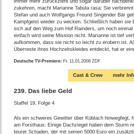
immer mehr zurückzieht und sogar darüber nachdenk
zukehren, macht Marianne Tabula rasa: Sie verbrennt 
Stefan und auch Wolfgangs Freund Singender Bär geb
Kampfgeist wieder zu wecken. Schließlich haben sie 
sich auf den Weg zum Hof Rainders, um noch einmal
einfach wird seine Mission nicht. Marianne ist tief ver
aufkommen, dass sie nicht so leicht zu erobern ist. A
Überreste ihres Hochzeitskleides entdeckt, hat er ein
Deutsche TV-Premiere
Fr. 11.01.2008
ZDF
Cast & Crew
mehr Inf
239
.
Das liebe Geld
Staffel 19, Folge 4
Als ein schweres Gewitter über Küblach hinwegfegt, h
am Forsthaus: Einige Dachziegel haben dem Sturm ni
teurer Schaden, der mit seinen 5000 Euro ein zusätzli