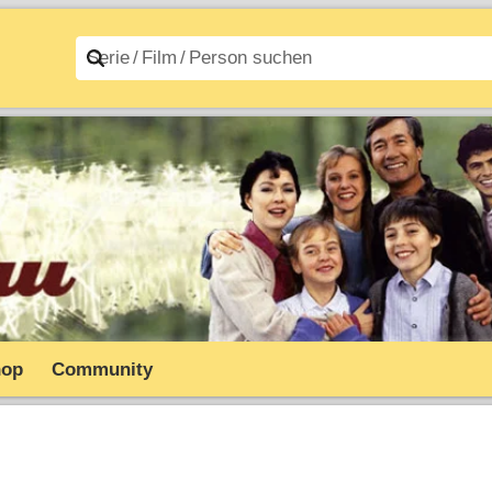
n A–Z
Filme A–Z
hop
Community