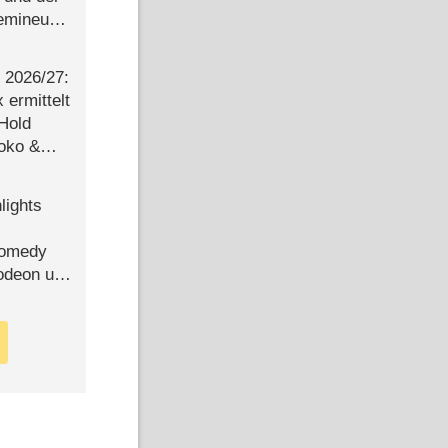
semineuen
hen
-
2026/​27:
ermittelt
 Hold
Joko &
Urlaub
lights
Comedy
lodeon und