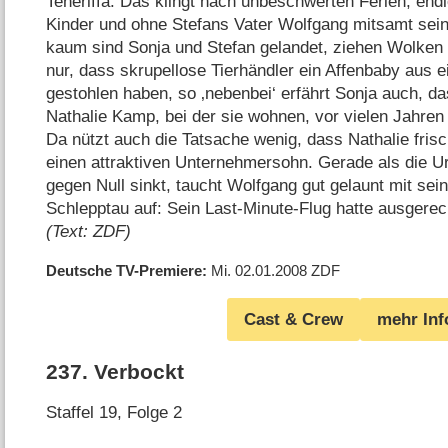
Teneriffa. Das klingt nach unbeschwerten Ferien, en
Kinder und ohne Stefans Vater Wolfgang mitsamt sei
kaum sind Sonja und Stefan gelandet, ziehen Wolken
nur, dass skrupellose Tierhändler ein Affenbaby aus
gestohlen haben, so ‚nebenbei‘ erfährt Sonja auch, da
Nathalie Kamp, bei der sie wohnen, vor vielen Jahren e
Da nützt auch die Tatsache wenig, dass Nathalie frisch 
einen attraktiven Unternehmersohn. Gerade als die 
gegen Null sinkt, taucht Wolfgang gut gelaunt mit se
Schlepptau auf: Sein Last-Minute-Flug hatte ausgerec
(Text: ZDF)
Deutsche TV-Premiere
Mi. 02.01.2008
ZDF
Cast & Crew
mehr Inf
237
.
Verbockt
Staffel 19, Folge 2