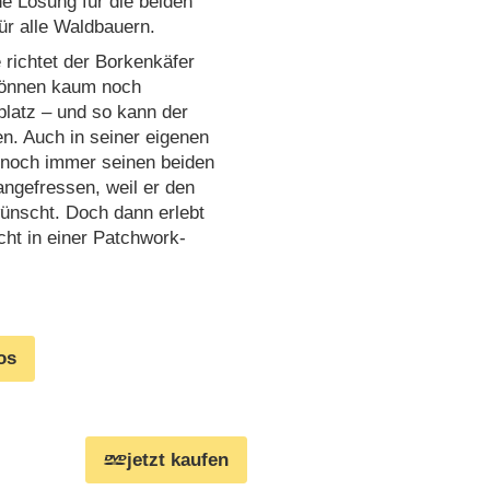
e Lösung für die beiden
für alle Waldbauern.
e richtet der Borkenkäfer
können kaum noch
rplatz – und so kann der
n. Auch in seiner eigenen
h noch immer seinen beiden
angefressen, weil er den
ünscht. Doch dann erlebt
echt in einer Patchwork-
os
jetzt kaufen