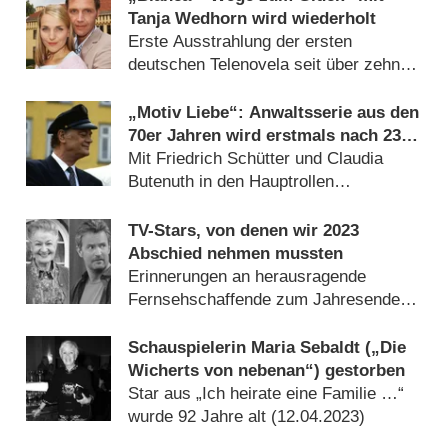
Tanja Wedhorn wird wiederholt
Erste Ausstrahlung der ersten
deutschen Telenovela seit über zehn
Jahren (
13.03.2024
)
„Motiv Liebe“: Anwaltsserie aus den
70er Jahren wird erstmals nach 23
Jahren wiederholt
Mit Friedrich Schütter und Claudia
Butenuth in den Hauptrollen
(
07.03.2024
)
TV-Stars, von denen wir 2023
Abschied nehmen mussten
Erinnerungen an herausragende
Fernsehschaffende zum Jahresende
(
31.12.2023
)
Schauspielerin Maria Sebaldt („Die
Wicherts von nebenan“) gestorben
Star aus „Ich heirate eine Familie …“
wurde 92 Jahre alt (
12.04.2023
)