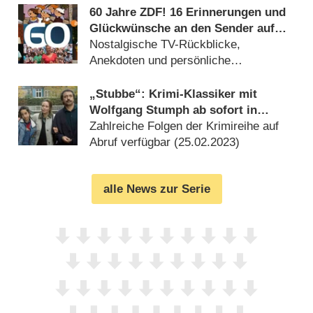
60 Jahre ZDF! 16 Erinnerungen und
Glückwünsche an den Sender auf
dem Lerchenberg
Nostalgische TV-Rückblicke,
Anekdoten und persönliche
Geschichten (
31.03.2023
)
„Stubbe“: Krimi-Klassiker mit
Wolfgang Stumph ab sofort in
ZDFmediathek
Zahlreiche Folgen der Krimireihe auf
Abruf verfügbar (
25.02.2023
)
alle News zur Serie