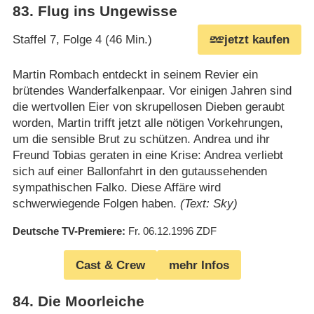
83
.
Flug ins Ungewisse
Staffel 7, Folge 4 (46 Min.)
jetzt kaufen
Martin Rombach entdeckt in seinem Revier ein
brütendes Wanderfalkenpaar. Vor einigen Jahren sind
die wertvollen Eier von skrupellosen Dieben geraubt
worden, Martin trifft jetzt alle nötigen Vorkehrungen,
um die sensible Brut zu schützen. Andrea und ihr
Freund Tobias geraten in eine Krise: Andrea verliebt
sich auf einer Ballonfahrt in den gutaussehenden
sympathischen Falko. Diese Affäre wird
schwerwiegende Folgen haben.
(Text: Sky)
Deutsche TV-Premiere
Fr. 06.12.1996
ZDF
Cast & Crew
mehr Infos
84
.
Die Moorleiche