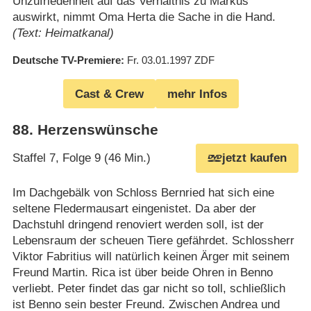
Unzufriedenheit auf das Verhältnis zu Markus
auswirkt, nimmt Oma Herta die Sache in die Hand.
(Text: Heimatkanal)
Deutsche TV-Premiere
Fr. 03.01.1997
ZDF
Cast & Crew
mehr Infos
88
.
Herzenswünsche
Staffel 7, Folge 9 (46 Min.)
jetzt kaufen
Im Dachgebälk von Schloss Bernried hat sich eine
seltene Fledermausart eingenistet. Da aber der
Dachstuhl dringend renoviert werden soll, ist der
Lebensraum der scheuen Tiere gefährdet. Schlossherr
Viktor Fabritius will natürlich keinen Ärger mit seinem
Freund Martin. Rica ist über beide Ohren in Benno
verliebt. Peter findet das gar nicht so toll, schließlich
ist Benno sein bester Freund. Zwischen Andrea und