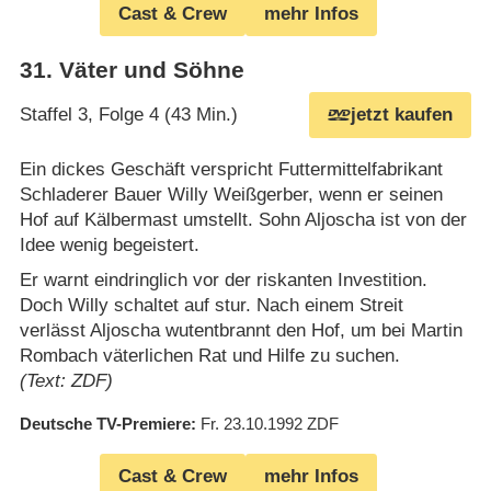
Cast & Crew
mehr Infos
31
.
Väter und Söhne
Staffel 3, Folge 4 (43 Min.)
jetzt kaufen
Ein dickes Geschäft verspricht Futtermittelfabrikant
Schladerer Bauer Willy Weißgerber, wenn er seinen
Hof auf Kälbermast umstellt. Sohn Aljoscha ist von der
Idee wenig begeistert.
Er warnt eindringlich vor der riskanten Investition.
Doch Willy schaltet auf stur. Nach einem Streit
verlässt Aljoscha wutentbrannt den Hof, um bei Martin
Rombach väterlichen Rat und Hilfe zu suchen.
(Text: ZDF)
Deutsche TV-Premiere
Fr. 23.10.1992
ZDF
Cast & Crew
mehr Infos