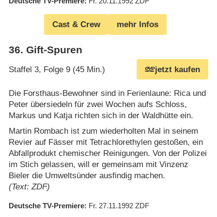
Deutsche TV-Premiere
Fr. 20.11.1992
ZDF
Cast & Crew
mehr Infos
36
.
Gift-Spuren
Staffel 3, Folge 9 (45 Min.)
jetzt kaufen
Die Forsthaus-Bewohner sind in Ferienlaune: Rica und
Peter übersiedeln für zwei Wochen aufs Schloss,
Markus und Katja richten sich in der Waldhütte ein.
Martin Rombach ist zum wiederholten Mal in seinem
Revier auf Fässer mit Tetrachlorethylen gestoßen, ein
Abfallprodukt chemischer Reinigungen. Von der Polizei
im Stich gelassen, will er gemeinsam mit Vinzenz
Bieler die Umweltsünder ausfindig machen.
(Text: ZDF)
Deutsche TV-Premiere
Fr. 27.11.1992
ZDF