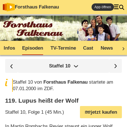
Forsthaus Falkenau
App öffnen
Infos
Episoden
TV-Termine
Cast
News
Sh
Staffel
10
Staffel 10 von
Forsthaus Falkenau
startete am
07.01.2000 im ZDF.
119
.
Lupus heißt der Wolf
Staffel 10, Folge 1 (45 Min.)
jetzt kaufen
In Martin Rombachs Revier streunt ein junger Wolf