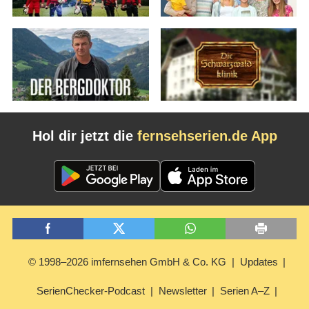
Hol dir jetzt die
fernsehserien.de App
© 1998–2026 imfernsehen GmbH & Co. KG
Updates
SerienChecker-Podcast
Newsletter
Serien A–Z