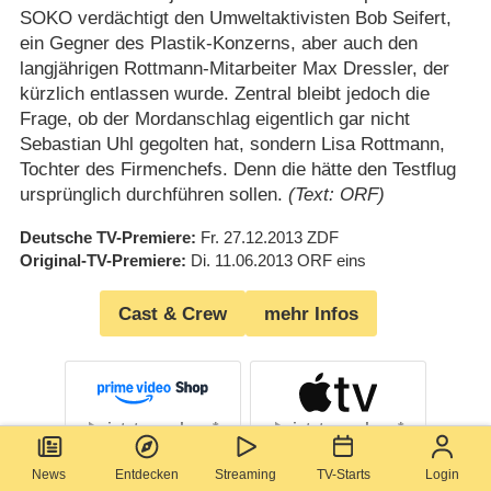
SOKO verdächtigt den Umweltaktivisten Bob Seifert,
ein Gegner des Plastik-Konzerns, aber auch den
langjährigen Rottmann-Mitarbeiter Max Dressler, der
kürzlich entlassen wurde. Zentral bleibt jedoch die
Frage, ob der Mordanschlag eigentlich gar nicht
Sebastian Uhl gegolten hat, sondern Lisa Rottmann,
Tochter des Firmenchefs. Denn die hätte den Testflug
ursprünglich durchführen sollen.
(Text: ORF)
Deutsche TV-Premiere
Fr. 27.12.2013
ZDF
Original-TV-Premiere
Di. 11.06.2013
ORF eins
Cast & Crew
mehr Infos
jetzt ansehen
jetzt ansehen
News
Entdecken
Streaming
TV-Starts
Login
156
.
Rückkehr ins Paradies