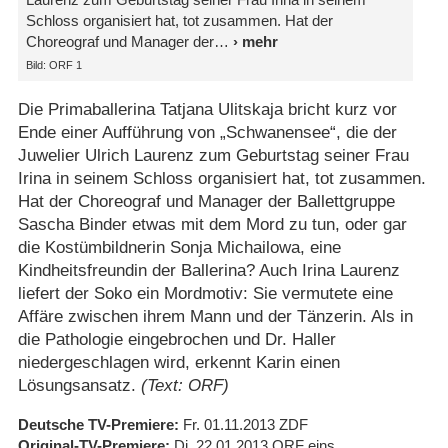
Schloss organisiert hat, tot zusammen. Hat der
Choreograf und Manager der
Bild: ORF 1
Die Primaballerina Tatjana Ulitskaja bricht kurz vor
Ende einer Aufführung von „Schwanensee“, die der
Juwelier Ulrich Laurenz zum Geburtstag seiner Frau
Irina in seinem Schloss organisiert hat, tot zusammen.
Hat der Choreograf und Manager der Ballettgruppe
Sascha Binder etwas mit dem Mord zu tun, oder gar
die Kostümbildnerin Sonja Michailowa, eine
Kindheitsfreundin der Ballerina? Auch Irina Laurenz
liefert der Soko ein Mordmotiv: Sie vermutete eine
Affäre zwischen ihrem Mann und der Tänzerin. Als in
die Pathologie eingebrochen und Dr. Haller
niedergeschlagen wird, erkennt Karin einen
Lösungsansatz.
(Text: ORF)
Deutsche TV-Premiere
Fr. 01.11.2013
ZDF
Original-TV-Premiere
Di. 22.01.2013
ORF eins