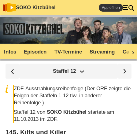
SOKO Kitzbühel
App öffnen
Infos
Episoden
TV-Termine
Streaming
Cast
Staffel
12
ZDF-Ausstrahlungsreihenfolge (Der ORF zeigte die
Folgen der Staffeln 1-12 tlw. in anderer
Reihenfolge.)
Staffel 12 von
SOKO Kitzbühel
startete am
11.10.2013 im ZDF.
145
.
Kilts und Killer