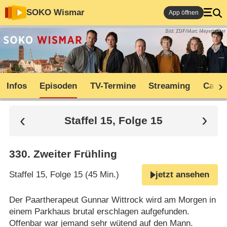
SOKO Wismar
App öffnen
Bild: ZDF/Marc Meyerbröker
Infos
Episoden
TV-Termine
Streaming
Cast
Staffel 15, Folge 15
330
.
Zweiter Frühling
Staffel 15, Folge 15 (45 Min.)
jetzt ansehen
Der Paartherapeut Gunnar Wittrock wird am Morgen in
einem Parkhaus brutal erschlagen aufgefunden.
Offenbar war jemand sehr wütend auf den Mann.