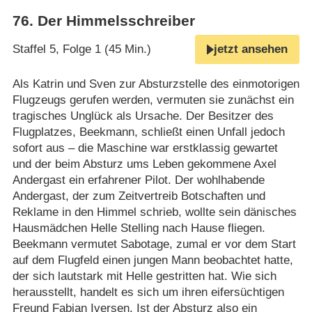
76
.
Der Himmelsschreiber
Staffel 5, Folge 1 (45 Min.)
jetzt ansehen
Als Katrin und Sven zur Absturzstelle des einmotorigen
Flugzeugs gerufen werden, vermuten sie zunächst ein
tragisches Unglück als Ursache. Der Besitzer des
Flugplatzes, Beekmann, schließt einen Unfall jedoch
sofort aus – die Maschine war erstklassig gewartet
und der beim Absturz ums Leben gekommene Axel
Andergast ein erfahrener Pilot. Der wohlhabende
Andergast, der zum Zeitvertreib Botschaften und
Reklame in den Himmel schrieb, wollte sein dänisches
Hausmädchen Helle Stelling nach Hause fliegen.
Beekmann vermutet Sabotage, zumal er vor dem Start
auf dem Flugfeld einen jungen Mann beobachtet hatte,
der sich lautstark mit Helle gestritten hat. Wie sich
herausstellt, handelt es sich um ihren eifersüchtigen
Freund Fabian Iversen. Ist der Absturz also ein