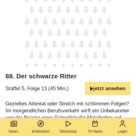
88
.
Der schwarze Ritter
Staffel 5, Folge 13 (45 Min.)
jetzt ansehen
Gezieltes Attentat oder Streich mit schlimmen Folgen?
Im morgendlichen Berufsverkehr wirft ein Unbekannter
von der Brücke einer Schnellstraße Metallrohre auf
fahrende Autos und verursacht eine
Massenkarambolage, bei der ein Autofahrer stirbt.
News
Entdecken
Streaming
TV-Starts
Login