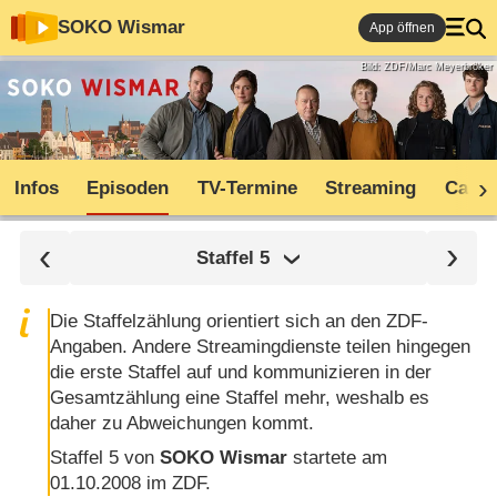
SOKO Wismar
App öffnen
Bild: ZDF/Marc Meyerbröker
Infos
Episoden
TV-Termine
Streaming
Cast
Staffel
5
Die Staffelzählung orientiert sich an den ZDF-
Angaben. Andere Streamingdienste teilen hingegen
die erste Staffel auf und kommunizieren in der
Gesamtzählung eine Staffel mehr, weshalb es
daher zu Abweichungen kommt.
Staffel 5 von
SOKO Wismar
startete am
01.10.2008 im ZDF.