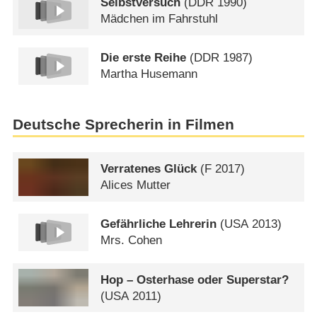
Selbstversuch
(
DDR
1990)
Mädchen im Fahrstuhl
Die erste Reihe
(
DDR
1987)
Martha Husemann
Deutsche Sprecherin in Filmen
Verratenes Glück
(
F
2017)
Alices Mutter
Gefährliche Lehrerin
(
USA
2013)
Mrs. Cohen
Hop – Osterhase oder Superstar?
(
USA
2011)