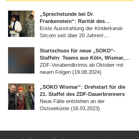
„Sprechstunde bei Dr.
Frankenstein“: Rarität des
Kinderfernsehens wird wiederholt
Erste Ausstrahlung der Kinderkanal-
Sitcom seit über 20 Jahren!
(
16.03.2026
)
Startschuss für neue „SOKO“-
Staffeln: Teams aus Köln, Wismar,
Stuttgart und Linz melden sich
ZDF-Vorabendkrimis ab Oktober mit
zurück
neuen Folgen (
19.08.2024
)
„SOKO Wismar“: Drehstart für die
21. Staffel des ZDF-Dauerbrenners
Neue Fälle entstehen an der
Ostseeküste (
16.03.2023
)