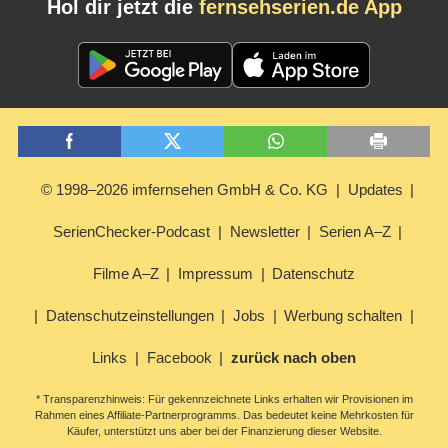
Hol dir jetzt die
fernsehserien.de App
© 1998–2026 imfernsehen GmbH & Co. KG
Updates
SerienChecker-Podcast
Newsletter
Serien A–Z
Filme A–Z
Impressum
Datenschutz
Datenschutzeinstellungen
Jobs
Werbung schalten
Links
Facebook
zurück nach oben
* Transparenzhinweis: Für gekennzeichnete Links erhalten wir Provisionen im
Rahmen eines Affiliate-Partnerprogramms. Das bedeutet keine Mehrkosten für
Käufer, unterstützt uns aber bei der Finanzierung dieser Website.