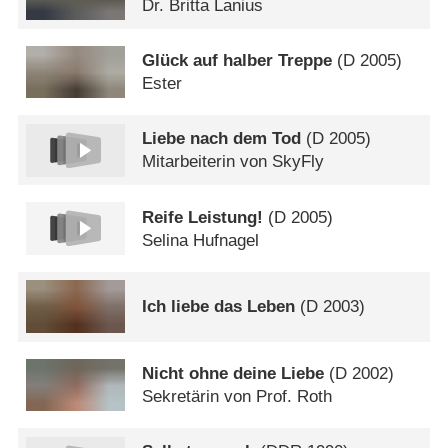
Dr. Britta Lanius
Glück auf halber Treppe
(
D
2005)
Ester
Liebe nach dem Tod
(
D
2005)
Mitarbeiterin von SkyFly
Reife Leistung!
(
D
2005)
Selina Hufnagel
Ich liebe das Leben
(
D
2003)
Nicht ohne deine Liebe
(
D
2002)
Sekretärin von Prof. Roth