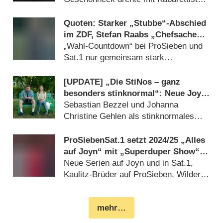
Josef Hader (
17.10.2025
)
Quoten: Starker „Stubbe“-Abschied
im ZDF, Stefan Raabs „Chefsache
ESC 2025“ bei den Jüngeren vorn
„Wahl-Countdown“ bei ProSieben und
Sat.1 nur gemeinsam stark
(
23.02.2025
)
[UPDATE] „Die StiNos – ganz
besonders stinknormal“: Neue Joyn-
Comedy startet noch in dieser
Sebastian Bezzel und Johanna
Woche
Christine Gehlen als stinknormales
Ehepaar (
14.11.2024
)
ProSiebenSat.1 setzt 2024/​25 „Alles
auf Joyn“ mit „Superduper Show“,
Joko & Klaas, Chris Tall, Paul
Neue Serien auf Joyn und in Sat.1,
Ronzheimer und „TV total XXL“
Kaulitz-Brüder auf ProSieben, Wilder
Westen bei Kabel Eins (
13.06.2024
)
mehr…