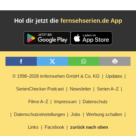
Hol dir jetzt die
fernsehserien.de App
© 1998–2026 imfernsehen GmbH & Co. KG
Updates
SerienChecker-Podcast
Newsletter
Serien A–Z
Filme A–Z
Impressum
Datenschutz
Datenschutzeinstellungen
Jobs
Werbung schalten
Links
Facebook
zurück nach oben