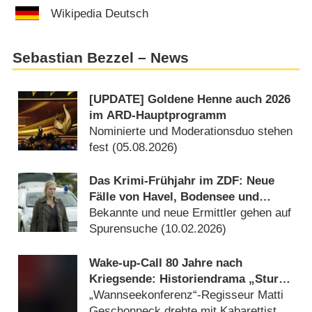
Wikipedia Deutsch
Sebastian Bezzel – News
[UPDATE] Goldene Henne auch 2026
im ARD-Hauptprogramm
Nominierte und Moderationsduo stehen
fest (
05.08.2026
)
Das Krimi-Frühjahr im ZDF: Neue
Fälle von Havel, Bodensee und
Teutoburger Wald
Bekannte und neue Ermittler gehen auf
Spurensuche (
10.02.2026
)
Wake-up-Call 80 Jahre nach
Kriegsende: Historiendrama „Sturm
kommt auf“ startet
„Wannseekonferenz“-Regisseur Matti
Geschonneck drehte mit Kabarettist