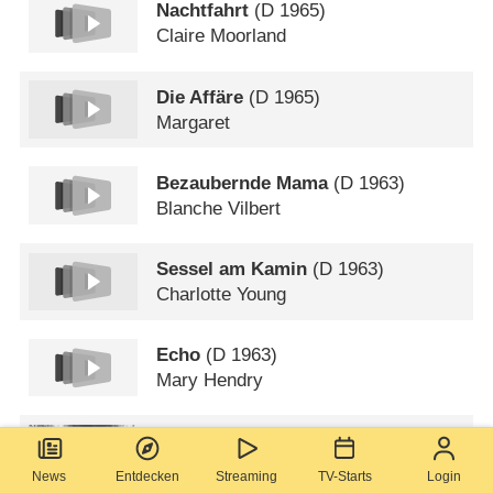
Nachtfahrt
(
D
1965)
Claire Moorland
Die Affäre
(
D
1965)
Margaret
Bezaubernde Mama
(
D
1963)
Blanche Vilbert
Sessel am Kamin
(
D
1963)
Charlotte Young
Echo
(
D
1963)
Mary Hendry
Er kann’s nicht lassen
(
D
1962)
Mrs. Holland
News
Entdecken
Streaming
TV-Starts
Login