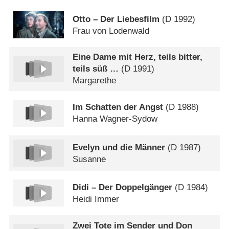
Otto – Der Liebesfilm
(
D
1992)
Frau von Lodenwald
Eine Dame mit Herz, teils bitter,
teils süß …
(
D
1991)
Margarethe
Im Schatten der Angst
(
D
1988)
Hanna Wagner-Sydow
Evelyn und die Männer
(
D
1987)
Susanne
Didi – Der Doppelgänger
(
D
1984)
Heidi Immer
Zwei Tote im Sender und Don