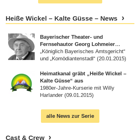
Heiße Wickel – Kalte Güsse – News
Bayerischer Theater- und
Fernsehautor Georg Lohmeier
gestorben
„Königlich Bayerisches Amtsgericht“
und „Komödiantenstadl“ (
20.01.2015
)
Heimatkanal gräbt „Heiße Wickel –
Kalte Güsse“ aus
1980er-Jahre-Kurserie mit Willy
Harlander (
09.01.2015
)
alle News zur Serie
Cast & Crew