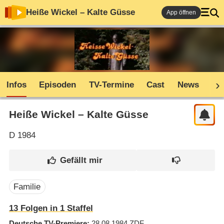
Heiße Wickel – Kalte Güsse
App öffnen
Infos
Episoden
TV-Termine
Cast
News
Co
Heiße Wickel – Kalte Güsse
D
1984
Familie
13
Folgen in
1
Staffel
Deutsche TV-Premiere
28.08.1984
ZDF