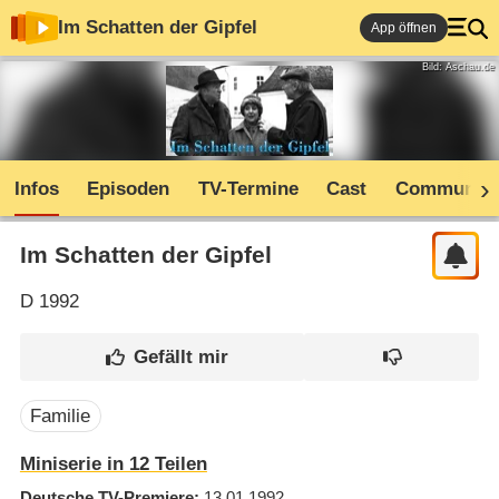
Im Schatten der Gipfel
App öffnen
Bild: Aschau.de
Infos
Episoden
TV-Termine
Cast
Community
Im Schatten der Gipfel
D
1992
Familie
Miniserie in 12 Teilen
Deutsche TV-Premiere
13.01.1992