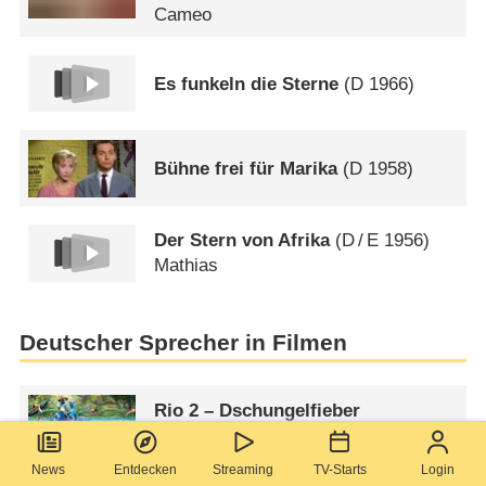
Cameo
Es funkeln die Sterne
(
D
1966)
Bühne frei für Marika
(
D
1958)
Der Stern von Afrika
(
D
/
E
1956)
Mathias
Deutscher Sprecher in Filmen
Rio 2 – Dschungelfieber
(
USA
2014)
News
Entdecken
Streaming
TV-Starts
Login