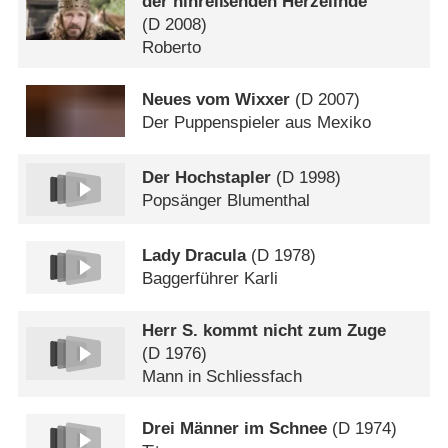
der hinreißenden Herzelinde
(
D
2008)
Roberto
Neues vom Wixxer
(
D
2007)
Der Puppenspieler aus Mexiko
Der Hochstapler
(
D
1998)
Popsänger Blumenthal
Lady Dracula
(
D
1978)
Baggerführer Karli
Herr S. kommt nicht zum Zuge
(
D
1976)
Mann in Schliessfach
Drei Männer im Schnee
(
D
1974)