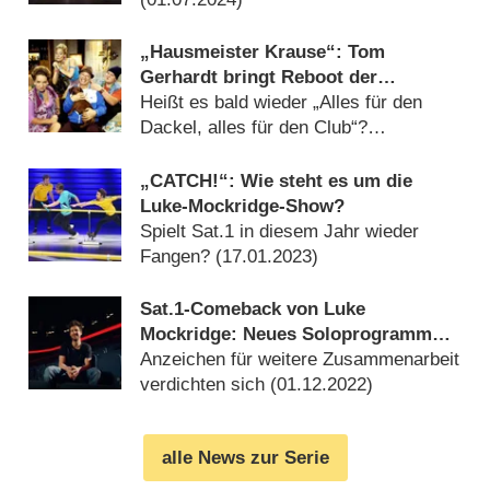
„Hausmeister Krause“: Tom
Gerhardt bringt Reboot der
Comedyserie ins Gespräch
Heißt es bald wieder „Alles für den
Dackel, alles für den Club“?
(
01.03.2023
)
„CATCH!“: Wie steht es um die
Luke-Mockridge-Show?
Spielt Sat.1 in diesem Jahr wieder
Fangen? (
17.01.2023
)
Sat.1-Comeback von Luke
Mockridge: Neues Soloprogramm
wird kurzfristig gezeigt
Anzeichen für weitere Zusammenarbeit
verdichten sich (
01.12.2022
)
alle News zur Serie