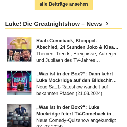
alle Beiträge ansehen
Luke! Die Greatnightshow – News
Raab-Comeback, Kloeppel-
Abschied, 24 Stunden Joko & Klaas
und viel Sport: Das deutsche
Themen, Trends, Ereignisse, Aufreger
Fernsehjahr 2024 im Rückblick
und Jubiläen des TV-Jahres
(
25.12.2024
)
„Was ist in der Box?“: Dann kehrt
Luke Mockridge auf den Bildschirm
zurück
Neue Sat.1-Rateshow wandelt auf
bekannten Pfaden (
21.08.2024
)
„Was ist in der Box?“: Luke
Mockridge feiert TV-Comeback in
Sat.1
Neue Comedy-Quizshow angekündigt
(
01.07.2024
)