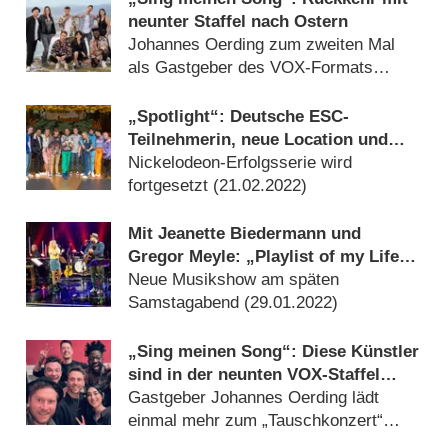
neunter Staffel nach Ostern
Johannes Oerding zum zweiten Mal
als Gastgeber des VOX-Formats
(
17.03.2022
)
„Spotlight“: Deutsche ESC-
Teilnehmerin, neue Location und
längere Folgen in sechster Staffel
Nickelodeon-Erfolgsserie wird
fortgesetzt (
21.02.2022
)
Mit Jeanette Biedermann und
Gregor Meyle: „Playlist of my Life“
startet im Ersten
Neue Musikshow am späten
Samstagabend (
29.01.2022
)
„Sing meinen Song“: Diese Künstler
sind in der neunten VOX-Staffel
dabei
Gastgeber Johannes Oerding lädt
einmal mehr zum „Tauschkonzert“
(
21.10.2021
)