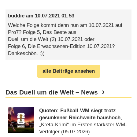
buddie
am
10.07.2021 01:53
Welche Folge kommt denn nun am 10.07.2021 auf
Pro7? Folge 5, Das Beste aus
Duell um die Welt (2) 10.07.2021 oder
Folge 6, Die Erwachsenen-Edition 10.07.2021?
Dankeschön. :))
alle Beiträge ansehen
Das Duell um die Welt – News
Quoten: Fußball-WM siegt trotz
gesunkener Reichweite haushoch,
Joko & Klaas erleiden Schiffbruch
„Kreta-Krimi“ im Ersten stärkster WM-
Verfolger (
05.07.2026
)