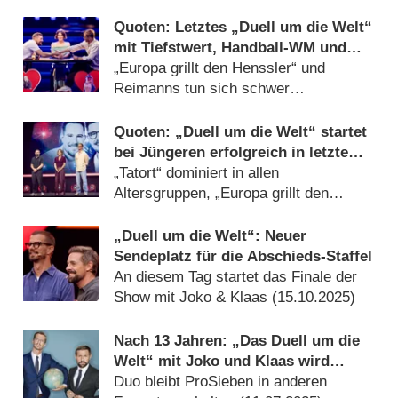
Quoten: Letztes „Duell um die Welt“
mit Tiefstwert, Handball-WM und
„Tatort“ dominieren
„Europa grillt den Henssler“ und
Reimanns tun sich schwer
(
15.12.2025
)
Quoten: „Duell um die Welt“ startet
bei Jüngeren erfolgreich in letzte
Staffel
„Tatort“ dominiert in allen
Altersgruppen, „Europa grillt den
Henssler“ legt zu (
01.12.2025
)
„Duell um die Welt“: Neuer
Sendeplatz für die Abschieds-Staffel
An diesem Tag startet das Finale der
Show mit Joko & Klaas (
15.10.2025
)
Nach 13 Jahren: „Das Duell um die
Welt“ mit Joko und Klaas wird
eingestellt
Duo bleibt ProSieben in anderen