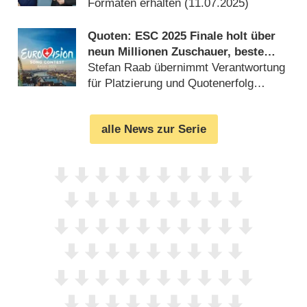
Formaten erhalten (
11.07.2025
)
Quoten: ESC 2025 Finale holt über
neun Millionen Zuschauer, beste
Reichweite seit 2016
Stefan Raab übernimmt Verantwortung
für Platzierung und Quotenerfolg
(
18.05.2025
)
alle News zur Serie