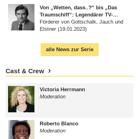
Von „Wetten, dass..?“ bis „Das
Traumschiff“: Legendärer TV-
Produzent und ehemaliger ZDF-
Förderer von Gottschalk, Jauch und
Unterhaltungschef Wolfgang Penk
Elstner (
19.01.2023
)
gestorben
alle News zur Serie
Cast & Crew
Victoria Herrmann
Moderation
Roberto Blanco
Moderation