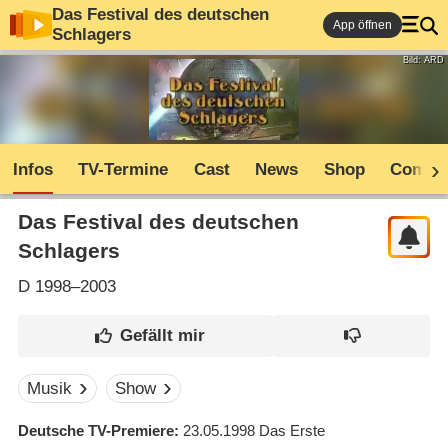
Das Festival des deutschen
App öffnen
Schlagers
Bild: ARD
Infos
TV-Termine
Cast
News
Shop
Commu
Das Festival des deutschen
Schlagers
D
1998–2003
Musik
Show
Deutsche TV-Premiere
23.05.1998
Das Erste