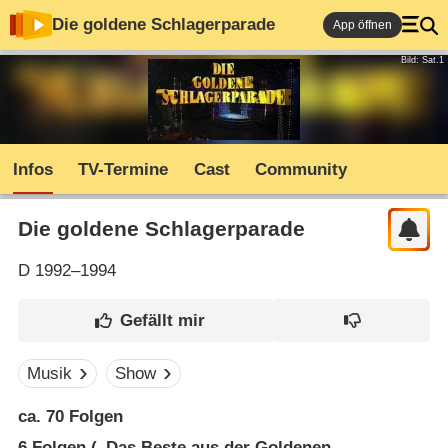
Die goldene Schlagerparade
App öffnen
Bild: Sat.1
Infos
TV-Termine
Cast
Community
Die goldene Schlagerparade
D
1992–1994
Musik
Show
ca. 70 Folgen
6
Folgen („Das Beste aus der Goldenen