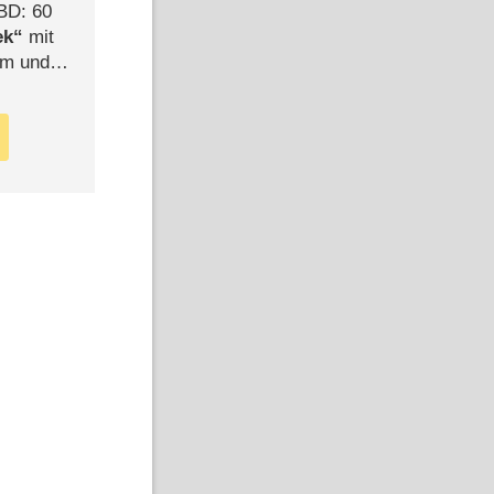
BD: 60
ek
mit
mm und
der