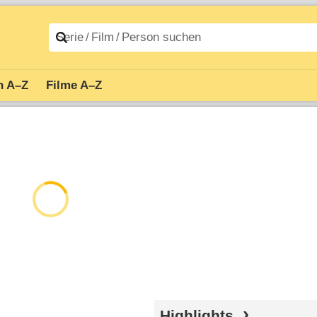
n A–Z
Filme A–Z
Highlights