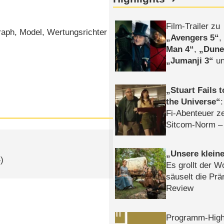
Film-Trailer zu
aph, Model, Wertungsrichter
Avengers 5
Man 4
,
Dune
Jumanji 3
un
Horror
Clayfa
Stuart Fails 
the Universe
Fi-Abenteuer ze
Sitcom-Norm –
Unsere klein
)
Es grollt der W
säuselt die Prä
Review
Programm-High