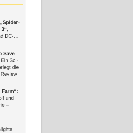
,
Spider-
 3
,
d DC-
ce
to Save
: Ein Sci-
rlegt die
 Review
e Farm
:
olf und
rie –
lights