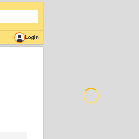
Login