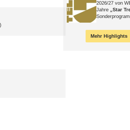
2026/​27 von W
Jahre
Star Tr
Sonderprogra
Die Helgolän
)
Mehr Highlights