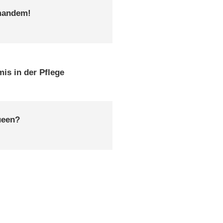
emandem!
is in der Pflege
Queen?