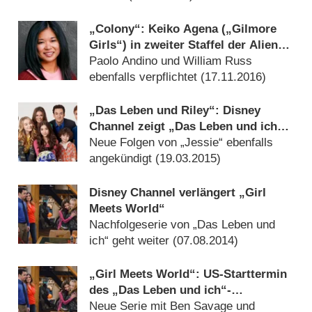
„Colony“: Keiko Agena („Gilmore
Girls“) in zweiter Staffel der Alien-
Dystopie
Paolo Andino und William Russ
ebenfalls verpflichtet (
17.11.2016
)
„Das Leben und Riley“: Disney
Channel zeigt „Das Leben und ich“-
Fortsetzung ab Mai
Neue Folgen von „Jessie“ ebenfalls
angekündigt (
19.03.2015
)
Disney Channel verlängert „Girl
Meets World“
Nachfolgeserie von „Das Leben und
ich“ geht weiter (
07.08.2014
)
„Girl Meets World“: US-Starttermin
des „Das Leben und ich“-
Nachfolgers bekannt
Neue Serie mit Ben Savage und