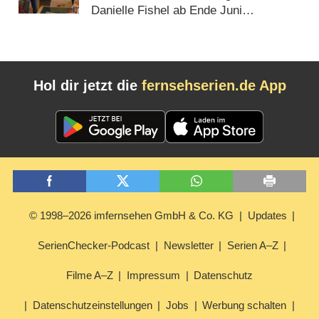
Danielle Fishel ab Ende Juni
(
03.05.2014
)
Hol dir jetzt die
fernsehserien.de App
© 1998–2026 imfernsehen GmbH & Co. KG
Updates
SerienChecker-Podcast
Newsletter
Serien A–Z
Filme A–Z
Impressum
Datenschutz
Datenschutzeinstellungen
Jobs
Werbung schalten