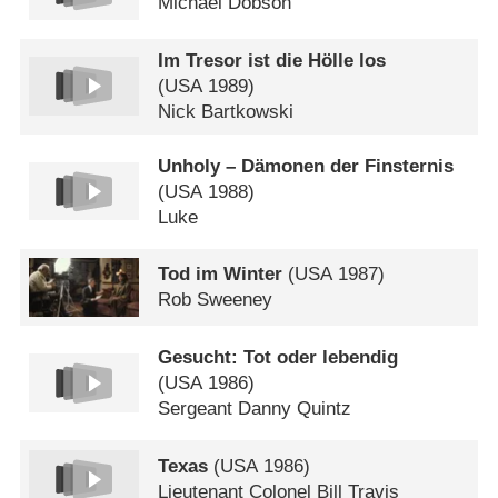
Michael Dobson
Im Tresor ist die Hölle los
(
USA
1989)
Nick Bartkowski
Unholy – Dämonen der Finsternis
(
USA
1988)
Luke
Tod im Winter
(
USA
1987)
Rob Sweeney
Gesucht: Tot oder lebendig
(
USA
1986)
Sergeant Danny Quintz
Texas
(
USA
1986)
Lieutenant Colonel Bill Travis