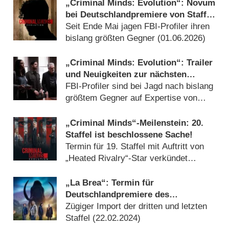
„Criminal Minds: Evolution“: Novum
bei Deutschlandpremiere von Staffel
19
Seit Ende Mai jagen FBI-Profiler ihren
bislang größten Gegner (
01.06.2026
)
„Criminal Minds: Evolution“: Trailer
und Neuigkeiten zur nächsten
Staffel
FBI-Profiler sind bei Jagd nach bislang
größtem Gegner auf Expertise von
Serienkiller Elias Voit angewiesen
(
08.05.2026
)
„Criminal Minds“-Meilenstein: 20.
Staffel ist beschlossene Sache!
Termin für 19. Staffel mit Auftritt von
„Heated Rivalry“-Star verkündet
(
24.03.2026
)
„La Brea“: Termin für
Deutschlandpremiere des
Serienfinals gefunden
Zügiger Import der dritten und letzten
Staffel (
22.02.2024
)