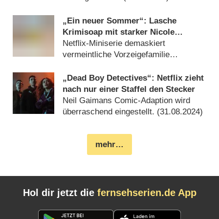
„Ein neuer Sommer“: Lasche
Krimisoap mit starker Nicole
Kidman – Review
Netflix-Miniserie demaskiert
vermeintliche Vorzeigefamilie
(
05.09.2024
)
„Dead Boy Detectives“: Netflix zieht
nach nur einer Staffel den Stecker
Neil Gaimans Comic-Adaption wird
überraschend eingestellt. (
31.08.2024
)
mehr…
Hol dir jetzt die
fernsehserien.de App