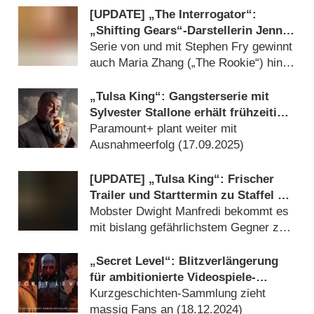
[UPDATE] „The Interrogator“:
„Shifting Gears“-Darstellerin Jenna
Elfman und Jessica Sula („Michael“)
Serie von und mit Stephen Fry gewinnt
schließen sich Spionagethriller an
auch Maria Zhang („The Rookie“) hinzu
(
06.05.2026
)
„Tulsa King“: Gangsterserie mit
Sylvester Stallone erhält frühzeitige
Verlängerung
Paramount+ plant weiter mit
Ausnahmeerfolg (
17.09.2025
)
[UPDATE] „Tulsa King“: Frischer
Trailer und Starttermin zu Staffel 3
der Gangsterserie mit Sylvester
Mobster Dwight Manfredi bekommt es
Stallone
mit bislang gefährlichstem Gegner zu
tun (
03.09.2025
)
„Secret Level“: Blitzverlängerung
für ambitionierte Videospiele-
Anthologie
Kurzgeschichten-Sammlung zieht
massig Fans an (
18.12.2024
)