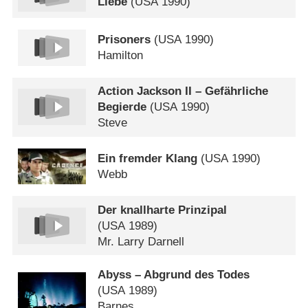
Liebe
(
USA
1990)
Prisoners
(
USA
1990)
Hamilton
Action Jackson II – Gefährliche
Begierde
(
USA
1990)
Steve
Ein fremder Klang
(
USA
1990)
Webb
Der knallharte Prinzipal
(
USA
1989)
Mr. Larry Darnell
Abyss – Abgrund des Todes
(
USA
1989)
Barnes