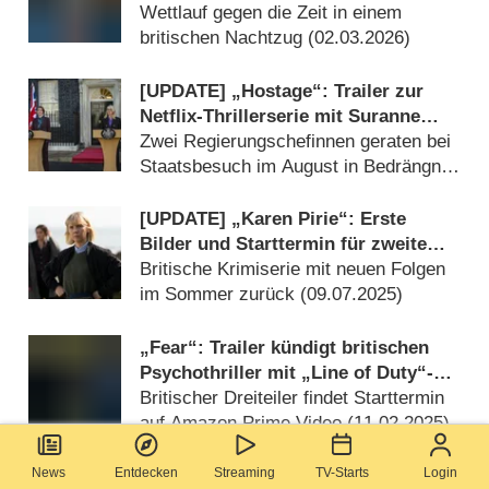
Wettlauf gegen die Zeit in einem
britischen Nachtzug (
02.03.2026
)
[UPDATE] „Hostage“: Trailer zur
Netflix-Thrillerserie mit Suranne
Jones und Julie Delpy
Zwei Regierungschefinnen geraten bei
Staatsbesuch im August in Bedrängnis
(
24.07.2025
)
[UPDATE] „Karen Pirie“: Erste
Bilder und Starttermin für zweite
Staffel in Sicht
Britische Krimiserie mit neuen Folgen
im Sommer zurück (
09.07.2025
)
„Fear“: Trailer kündigt britischen
Psychothriller mit „Line of Duty“-
Star Martin Compston an
Britischer Dreiteiler findet Starttermin
auf Amazon Prime Video (
11.02.2025
)
News
Entdecken
Streaming
TV-Starts
Login
„Jack Ryan“: Neuer Trailer zur