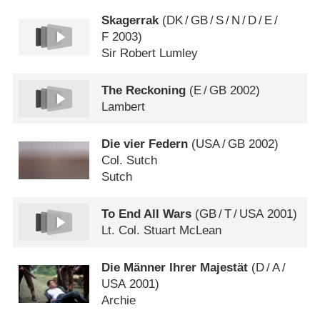
Skagerrak
(
DK
/
GB
/
S
/
N
/
D
/
E
/
F
2003)
Sir Robert Lumley
The Reckoning
(
E
/
GB
2002)
Lambert
Die vier Federn
(
USA
/
GB
2002)
Col. Sutch
Sutch
To End All Wars
(
GB
/
T
/
USA
2001)
Lt. Col. Stuart McLean
Die Männer Ihrer Majestät
(
D
/
A
/
USA
2001)
Archie