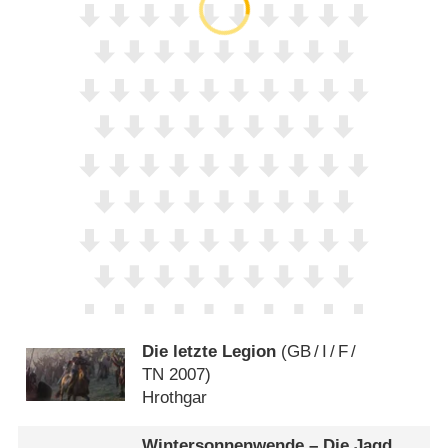
Die letzte Legion
(
GB
/
I
/
F
/
TN
2007)
Hrothgar
Wintersonnenwende – Die Jagd