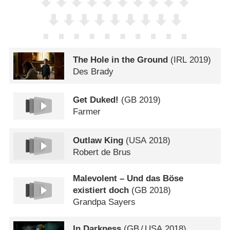
The Hole in the Ground
(
IRL
2019)
Des Brady
Get Duked!
(
GB
2019)
Farmer
Outlaw King
(
USA
2018)
Robert de Brus
Malevolent – Und das Böse
existiert doch
(
GB
2018)
Grandpa Sayers
In Darkness
(
GB
/
USA
2018)