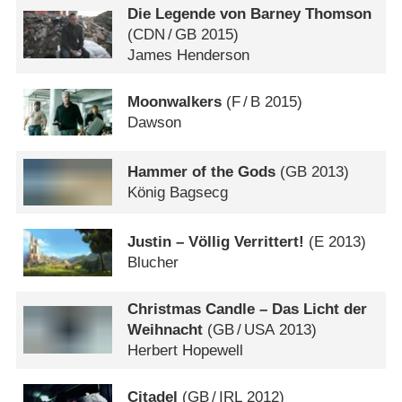
Die Legende von Barney Thomson
(
CDN
/
GB
2015)
James Henderson
Moonwalkers
(
F
/
B
2015)
Dawson
Hammer of the Gods
(
GB
2013)
König Bagsecg
Justin – Völlig Verrittert!
(
E
2013)
Blucher
Christmas Candle – Das Licht der
Weihnacht
(
GB
/
USA
2013)
Herbert Hopewell
Citadel
(
GB
/
IRL
2012)