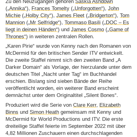
Zu den Neuzugängen gehören
Saskia Ashdown
(
„Annika“
),
Frances Tomelty
(
„Unforgotten“
),
John
Michie
(
„Holby City“
),
James Fleet
(
„Bridgerton“
),
Tom
Mannion
(
„Mr Selfridge“
),
Tommaso Basili
(
„DOC – Es
liegt in deinen Händen“
) und
James Cosmo
(
„Game of
Thrones“
) in weiteren zentralen Rollen.
„Karen Pirie“ wurde von Kenny nach den Romanen von
McDermid für den britischen Sender ITV entwickelt.
Die zweite Staffel nimmt sich den zweiten Band „A
Darker Domain“ als Vorlage, der hierzulande unter dem
deutschen Titel „Nacht unter Tag“ im Buchhandel
erschien. Bislang sind sieben Bände der Reihe
veröffentlicht worden, ein weiterer Band erscheint
demnächst unter dem Originaltitel „Silent Bones“.
Produziert wird die Serie von
Clare Kerr
,
Elizabeth
Binns
und
Simon Heath
gemeinsam mit Kenny und
McDermid für World Productions und ITV. Die erste
dreiteilige Staffel feierte im September 2022 mit über
4,82 Millionen Zuschauern einen durchschlagenden