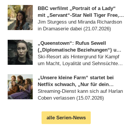
Widerstandsbewegung (15.07.2026)
BBC verfilmt „Portrait of a Lady“
mit „Servant“-Star Nell Tiger Free,
Gemma Arterton und Bill Nighy neu
Jim Sturgess und Miranda Richardson
in Dramaserie dabei (21.07.2026)
„Queenstown“: Rufus Sewell
(„Diplomatische Beziehungen“) und
Alycia Debnam-Carey („Fear the
Ski-Resort als Hintergrund für Kampf
Walking Dead“) in neuer Hochglanz-
um Macht, Loyalität und Sehnsüchte
Drama-Soap
(17.07.2026)
„Unsere kleine Farm“ startet bei
Netflix schwach, „Nur für dein
Leben“ visiert ewige Bestenliste an
Streaming-Dienst kann sich auf Harlan
Coben verlassen (15.07.2026)
alle Serien-News