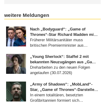
weitere Meldungen
Nach „Bodyguard“: „Game of
Thrones“-Star Richard Madden mit
neuer Actionserie „Trauma“
Früherer Militärsanitäter muss
britischen Premierminister aus
Geiselnahme befreien (06.08.2026)
„Young Sherlock“: Staffel 2 mit
bekannten Neuzugängen aus „Game
of Thrones“ und „Outlander“
Dreharbeiten zu den neuen Folgen
angelaufen (30.07.2026)
„Army of Shadows“: „MobLand“-
Star, „Game of Thrones“-Darsteller
und andere für beklemmende
In einem totalitären, besetzten
Dystopie-Serie engagiert
Großbritannien formiert sich