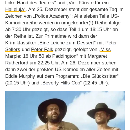
linke Hand des Teufels“
und
„Vier Fäuste für ein
Halleluja“
. Am 25. Dezember steht der gesamte Tag im
Zeichen von
„Police Academy“
: Alle sieben Teile US-
Komödienreihe werden in umgekehrter(!) Reihenfolge
ab 7:30 Uhr gezeigt, so dass Teil 1 um 18:15 Uhr an
der Reihe ist. Zur Primetime wird dann der
Krimiklassiker
„Eine Leiche zum Dessert“
mit
Peter
Sellers
und
Peter Falk
gezeigt, gefolgt von
„Miss
Marple: 16 Uhr 50 ab Paddington“
mit
Margaret
Rutherford
um 22:25 Uhr. Am 26. Dezember stehen
dann zwei der größten US-Komödien aller Zeiten mit
Eddie Murphy
auf dem Programm:
„Die Glücksritter“
(20:15 Uhr) und
„Beverly Hills Cop“
(22:45 Uhr).