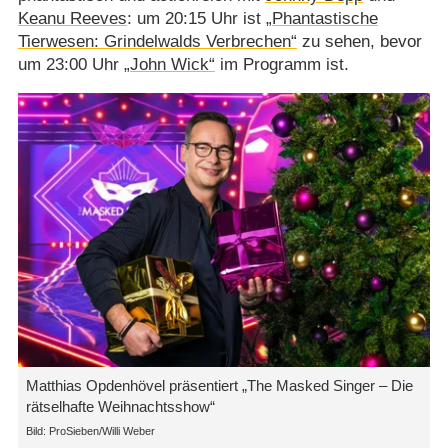
Keanu Reeves
: um 20:15 Uhr ist
„Phantastische
Tierwesen: Grindelwalds Verbrechen“
zu sehen, bevor
um 23:00 Uhr
„John Wick“
im Programm ist.
Matthias Opdenhövel präsentiert „The Masked Singer – Die
rätselhafte Weihnachtsshow“
ProSieben/​Willi Weber