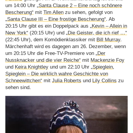
um 14:00 Uhr
„Santa Clause 2 – Eine noch schönere
Bescherung“
mit
Tim Allen
zu sehen, gefolgt von
„Santa Clause III – Eine frostige Bescherung“
. Ab
20:15 Uhr gibt es ein Doppelpack aus
„Kevin – Allein in
New York“
(20:15 Uhr) und
„Die Geister, die ich rief …“
(22:45 Uhr), dem Komödienklassiker mit
Bill Murray
.
Märchenhaft wird es dagegen am 26. Dezember, wenn
um 20:15 Uhr die Free-TV-Premiere von
„Der
Nussknacker und die vier Reiche“
mit
Mackenzie Foy
und
Keira Knightley
und um 22:10 Uhr
„Spieglein,
Spieglein – Die wirklich wahre Geschichte von
Schneewittchen“
mit
Julia Roberts
und
Lily Collins
zu
sehen sind.