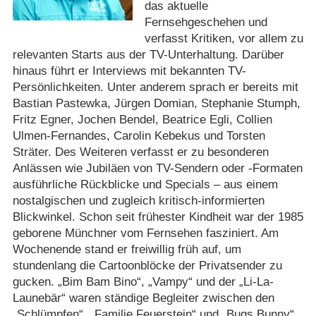
das aktuelle
Fernsehgeschehen und
verfasst Kritiken, vor allem zu
relevanten Starts aus der TV-Unterhaltung. Darüber
hinaus führt er Interviews mit bekannten TV-
Persönlichkeiten. Unter anderem sprach er bereits mit
Bastian Pastewka, Jürgen Domian, Stephanie Stumph,
Fritz Egner, Jochen Bendel, Beatrice Egli, Collien
Ulmen-Fernandes, Carolin Kebekus und Torsten
Sträter. Des Weiteren verfasst er zu besonderen
Anlässen wie Jubiläen von TV-Sendern oder -Formaten
ausführliche Rückblicke und Specials – aus einem
nostalgischen und zugleich kritisch-informierten
Blickwinkel. Schon seit frühester Kindheit war der 1985
geborene Münchner vom Fernsehen fasziniert. Am
Wochenende stand er freiwillig früh auf, um
stundenlang die Cartoonblöcke der Privatsender zu
gucken. „Bim Bam Bino“, „Vampy“ und der „Li-La-
Launebär“ waren ständige Begleiter zwischen den
„Schlümpfen“, „Familie Feuerstein“ und „Bugs Bunny“.