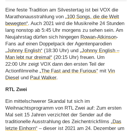
Eine feste Tradition am Silvestertag ist bei VOX die
Marathonausstrahlung von
„100 Songs, die die Welt
bewegten“
. Auch 2021 wird die Musikreihe 24 Stunden
lang nonstop ab 5:45 Uhr morgens zu sehen sein. Am
Neujahrstag dürfen sich hingegen
Rowan-Atkinson
-
Fans auf einen Doppelpack der Agentenparodien
„Johnny English“
(18:30 Uhr) und
„Johnny English –
Man lebt nur dreimal“
(20:15 Uhr) freuen. Um
22:00 Uhr zeigt VOX dann den ersten Teil der
Actionfilmreihe
„The Fast and the Furious“
mit
Vin
Diesel
und
Paul Walker
.
RTL Zwei
Ein mittelschwerer Skandal tut sich im
Weihnachtsprogramm von RTL Zwei auf: Zum ersten
Mal seit 15 Jahren verzichtet der Sender auf die
traditionelle Ausstrahlung des Zeichentrickfilms
„Das
letzte Einhorn“
– dieser ist 2021 am 24. Dezember um