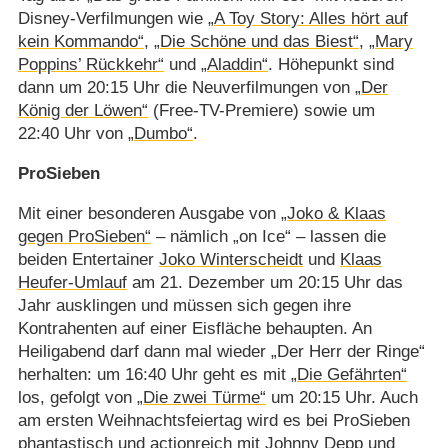
Disney-Verfilmungen wie
„A Toy Story: Alles hört auf
kein Kommando“
,
„Die Schöne und das Biest“
,
„Mary
Poppins’ Rückkehr“
und
„Aladdin“
. Höhepunkt sind
dann um 20:15 Uhr die Neuverfilmungen von
„Der
König der Löwen“
(Free-TV-Premiere) sowie um
22:40 Uhr von
„Dumbo“
.
ProSieben
Mit einer besonderen Ausgabe von
„Joko & Klaas
gegen ProSieben“
– nämlich „on Ice“ – lassen die
beiden Entertainer
Joko Winterscheidt
und
Klaas
Heufer-Umlauf
am 21. Dezember um 20:15 Uhr das
Jahr ausklingen und müssen sich gegen ihre
Kontrahenten auf einer Eisfläche behaupten. An
Heiligabend darf dann mal wieder „Der Herr der Ringe“
herhalten: um 16:40 Uhr geht es mit
„Die Gefährten“
los, gefolgt von
„Die zwei Türme“
um 20:15 Uhr. Auch
am ersten Weihnachtsfeiertag wird es bei ProSieben
phantastisch und actionreich mit
Johnny Depp
und