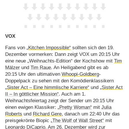
VOX
Fans von
„Kitchen Impossible“
sollten sich den 19.
Dezember vormerken: Dann zeigt VOX um 20:15 Uhr
eine neue „Weihnachts-Edition“ der Kochshow mit
Tim
Mälzer
und
Tim Raue
. An Heiligabend gibt es ab
20:15 Uhr den ultimativen
Whoopi-Goldberg
-
Doppelpack zu sehen mit den Komödienklassikern
„Sister Act – Eine himmlische Karriere“
und
„Sister Act
II – In göttlicher Mission“
. Auch am 1.
Weihnachtsfeiertag zeigt der Sender um 20:15 Uhr
einen ewigen Klassiker:
„Pretty Woman“
mit
Julia
Roberts
und
Richard Gere
, danach um 22:40 Uhr das
preisgekrönte Biopic
„The Wolf of Wall Street“
mit
Leonardo DiCaprio
. Am 26. Dezember wird zur