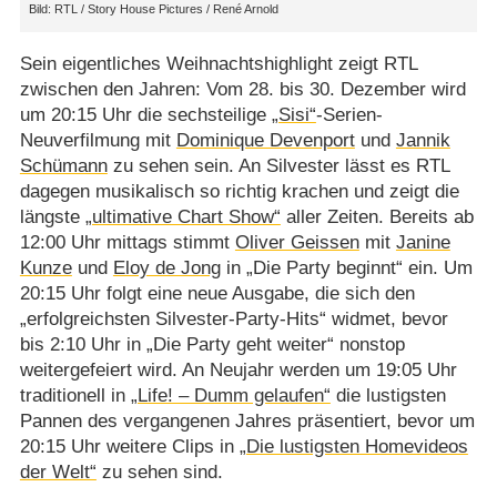
RTL /​ Story House Pictures /​ René Arnold
Sein eigentliches Weihnachtshighlight zeigt RTL
zwischen den Jahren: Vom 28. bis 30. Dezember wird
um 20:15 Uhr die sechsteilige
„Sisi“
-Serien-
Neuverfilmung mit
Dominique Devenport
und
Jannik
Schümann
zu sehen sein. An Silvester lässt es RTL
dagegen musikalisch so richtig krachen und zeigt die
längste
„ultimative Chart Show“
aller Zeiten. Bereits ab
12:00 Uhr mittags stimmt
Oliver Geissen
mit
Janine
Kunze
und
Eloy de Jong
in „Die Party beginnt“ ein. Um
20:15 Uhr folgt eine neue Ausgabe, die sich den
„erfolgreichsten Silvester-Party-Hits“ widmet, bevor
bis 2:10 Uhr in „Die Party geht weiter“ nonstop
weitergefeiert wird. An Neujahr werden um 19:05 Uhr
traditionell in
„Life! – Dumm gelaufen“
die lustigsten
Pannen des vergangenen Jahres präsentiert, bevor um
20:15 Uhr weitere Clips in
„Die lustigsten Homevideos
der Welt“
zu sehen sind.