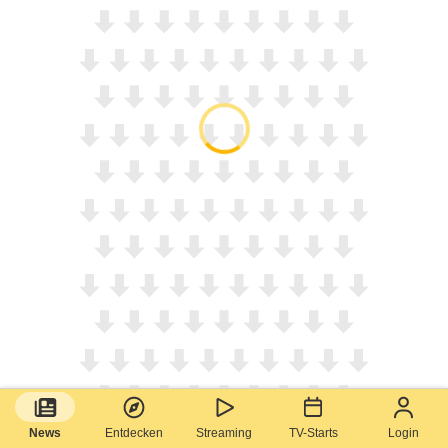
News
Entdecken
Streaming
TV-Starts
Login