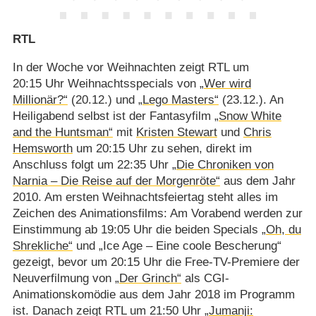
RTL
In der Woche vor Weihnachten zeigt RTL um
20:15 Uhr Weihnachtsspecials von
„Wer wird
Millionär?“
(20.12.) und
„Lego Masters“
(23.12.). An
Heiligabend selbst ist der Fantasyfilm
„Snow White
and the Huntsman“
mit
Kristen Stewart
und
Chris
Hemsworth
um 20:15 Uhr zu sehen, direkt im
Anschluss folgt um 22:35 Uhr
„Die Chroniken von
Narnia – Die Reise auf der Morgenröte“
aus dem Jahr
2010. Am ersten Weihnachtsfeiertag steht alles im
Zeichen des Animationsfilms: Am Vorabend werden zur
Einstimmung ab 19:05 Uhr die beiden Specials
„Oh, du
Shrekliche“
und „Ice Age – Eine coole Bescherung“
gezeigt, bevor um 20:15 Uhr die Free-TV-Premiere der
Neuverfilmung von
„Der Grinch“
als CGI-
Animationskomödie aus dem Jahr 2018 im Programm
ist. Danach zeigt RTL um 21:50 Uhr
„Jumanji: