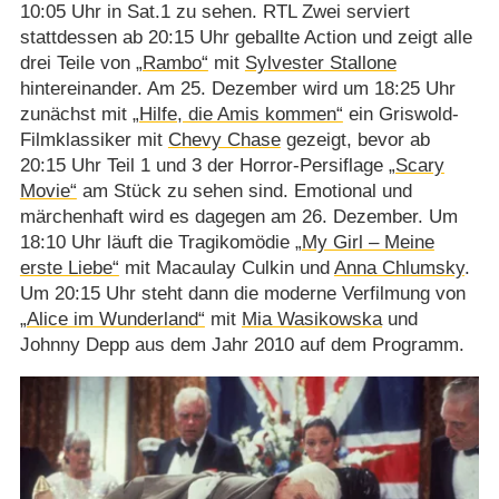
10:05 Uhr in Sat.1 zu sehen. RTL Zwei serviert
stattdessen ab 20:15 Uhr geballte Action und zeigt alle
drei Teile von
„Rambo“
mit
Sylvester Stallone
hintereinander. Am 25. Dezember wird um 18:25 Uhr
zunächst mit
„Hilfe, die Amis kommen“
ein Griswold-
Filmklassiker mit
Chevy Chase
gezeigt, bevor ab
20:15 Uhr Teil 1 und 3 der Horror-Persiflage
„Scary
Movie“
am Stück zu sehen sind. Emotional und
märchenhaft wird es dagegen am 26. Dezember. Um
18:10 Uhr läuft die Tragikomödie
„My Girl – Meine
erste Liebe“
mit Macaulay Culkin und
Anna Chlumsky
.
Um 20:15 Uhr steht dann die moderne Verfilmung von
„Alice im Wunderland“
mit
Mia Wasikowska
und
Johnny Depp aus dem Jahr 2010 auf dem Programm.