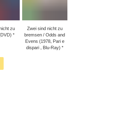
nicht zu
Zwei sind nicht zu
(DVD)
bremsen /​ Odds and
Evens (1978, Pari e
dispari , Blu-Ray)