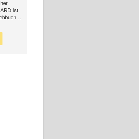
cher
n ARD ist
rehbuch
iew