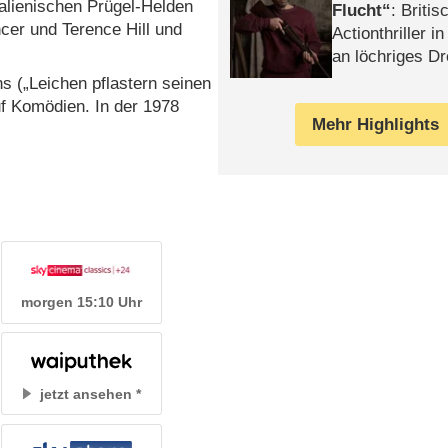
talienischen Prügel-Helden
Flucht
: Britis
cer und Terence Hill und
Actionthriller i
)
an löchriges D
gekettet – Rev
ns („Leichen pflastern seinen
uf Komödien. In der 1978
Mehr Highlights
morgen 15:10 Uhr
jetzt ansehen