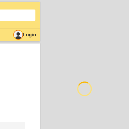
Login