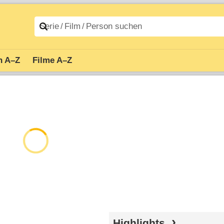
n A–Z
Filme A–Z
Highlights