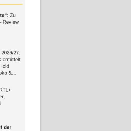
ts
: Zu
– Review
2026/​27:
ermittelt
 Hold
Joko &
Urlaub
 RTL+
er,
d
f der