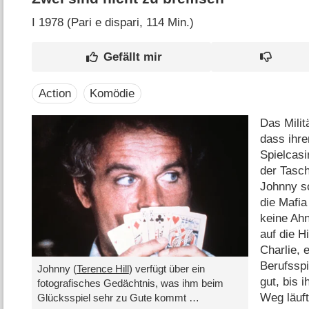
I
1978 (Pari e dispari‎, 114 Min.)
Action
Komödie
Das Militä
dass ihre
Spielcasi
der Tasch
Johnny s
die Mafi
keine Ah
auf die H
Charlie,
Berufsspi
Johnny (
Terence Hill
) verfügt über ein
gut, bis 
fotografisches Gedächtnis, was ihm beim
Weg läuf
Glücksspiel sehr zu Gute kommt …