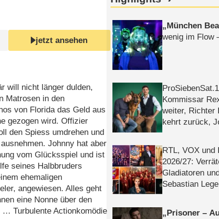
München Bea
wenig im Flow 
jetzt ansehen
r will nicht länger dulden,
ProSiebenSat.1 
n Matrosen in den
Kommissar Rex 
nos von Florida das Geld aus
weiter, Richter
e gezogen wird. Offizier
kehrt zurück, 
oll den Spiess umdrehen und
Klaas machen 
a ausnehmen. Johnny hat aber
RTL, VOX und
nung vom Glücksspiel und ist
2026/​27: Verrät
ilfe seines Halbbruders
Gladiatoren un
 einem ehemaligen
Sebastian Lege
eler, angewiesen. Alles geht
ihnen eine Nonne über den
t … Turbulente Actionkomödie
Prisoner – Au