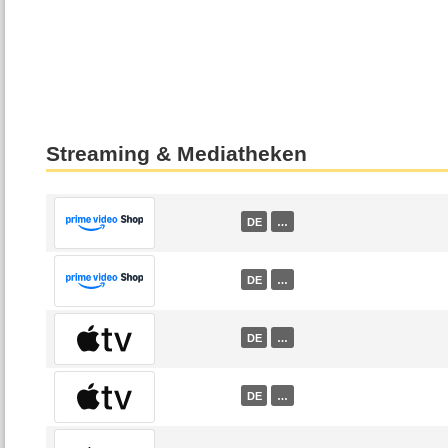
Streaming & Mediatheken
DE
…
DE
…
DE
…
DE
…