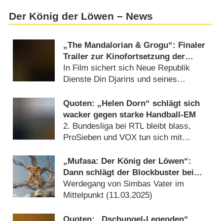
Der König der Löwen – News
„The Mandalorian & Grogu“: Finaler
Trailer zur Kinofortsetzung der
„Star Wars“-Serie mit Pedro Pascal
In Film sichert sich Neue Republik
enthüllt
Dienste Din Djarins und seines
Lehrlings (
17.04.2026
)
Quoten: „Helen Dorn“ schlägt sich
wacker gegen starke Handball-EM
2. Bundesliga bei RTL bleibt blass,
ProSieben und VOX tun sich mit
Filmen schwer (
18.01.2026
)
„Mufasa: Der König der Löwen“:
Dann schlägt der Blockbuster bei
Disney+ auf
Werdegang von Simbas Vater im
Mittelpunkt (
11.03.2025
)
Quoten: „Dschungel-Legenden“