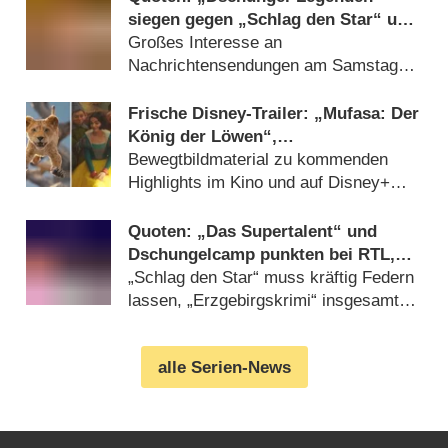
siegen gegen „Schlag den Star“ und
Zarrella-Show
Großes Interesse an
Nachrichtensendungen am Samstag
(
25.08.2024
)
Frische Disney-Trailer: „Mufasa: Der
König der Löwen“,
„Schneewittchen“, „Vaiana 2“,
Bewegtbildmaterial zu kommenden
„Percy Jackson“ und mehr
Highlights im Kino und auf Disney+
(
11.08.2024
)
Quoten: „Das Supertalent“ und
Dschungelcamp punkten bei RTL,
Helene Fischer im Ersten
„Schlag den Star“ muss kräftig Federn
lassen, „Erzgebirgskrimi“ insgesamt
an der Spitze (
28.01.2024
)
alle Serien-News