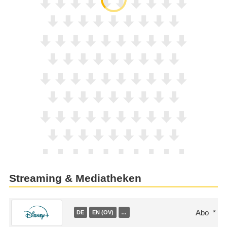
Streaming & Mediatheken
Abo
DE
EN (OV)
…