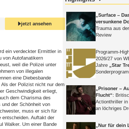
Surface – Da
versunkene Do
jetzt ansehen
Trauma aus der
Review
ird ein verdeckter Ermittler in
Programm-High
u von Autofanatikern
2026/​27 von W
eust, weil die Polizei unter
Jahre
Star Tr
ehmern von illegalen
Sonderprogra
ennen eine Diebesbande
Die Helgolän
 Als der Polizist nicht nur dem
Prisoner – Au
r Geschwindigkeit erliegt,
Flucht
: Britis
auch dem Charisma des
Actionthriller i
s und der Schönheit von
an löchriges D
chwester, muss er sich für
gekettet – Rev
e entscheiden. Auftakt der
aul Walker. Um einer Bande
Nur für dein