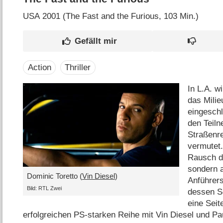
USA
2001 (The Fast and the Furious‎, 103 Min.)
Action
Thriller
In L.A. w
das Milie
eingeschl
den Teiln
Straßenr
vermutet.
Rausch de
sondern 
Dominic Toretto (
Vin Diesel
)
Anführer
Bild: RTL Zwei
dessen S
eine Seit
erfolgreichen PS-starken Reihe mit Vin Diesel und P