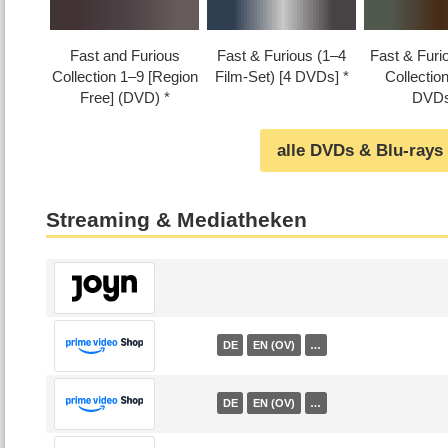
Fast and Furious
Fast & Furious (1⁠–⁠4
Fast & Furi
Collection 1⁠–⁠9 [Region
Film-Set) [4 DVDs]
Collection 
Free] (DVD)
DVDs
alle DVDs & Blu-rays
Streaming & Mediatheken
DE
EN (OV)
…
DE
EN (OV)
…