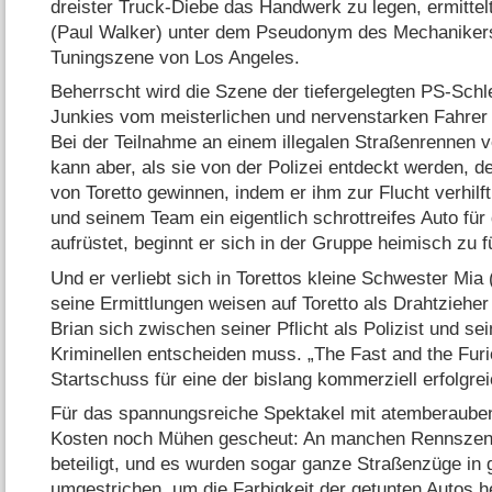
dreister Truck-Diebe das Handwerk zu legen, ermittelt
(Paul Walker) unter dem Pseudonym des Mechanikers 
Tuningszene von Los Angeles.
Beherrscht wird die Szene der tiefergelegten PS-Sch
Junkies vom meisterlichen und nervenstarken Fahrer D
Bei der Teilnahme an einem illegalen Straßenrennen ve
kann aber, als sie von der Polizei entdeckt werden, 
von Toretto gewinnen, indem er ihm zur Flucht verhilf
und seinem Team ein eigentlich schrottreifes Auto fü
aufrüstet, beginnt er sich in der Gruppe heimisch zu f
Und er verliebt sich in Torettos kleine Schwester Mia
seine Ermittlungen weisen auf Toretto als Drahtzieher
Brian sich zwischen seiner Pflicht als Polizist und s
Kriminellen entscheiden muss. „The Fast and the Furi
Startschuss für eine der bislang kommerziell erfolgre
Für das spannungsreiche Spektakel mit atemberaube
Kosten noch Mühen gescheut: An manchen Rennszen
beteiligt, und es wurden sogar ganze Straßenzüge in
umgestrichen, um die Farbigkeit der getunten Autos h