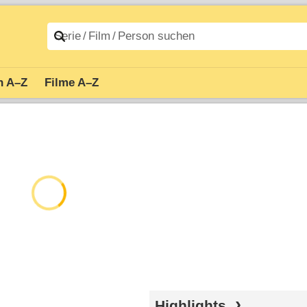
n A–Z
Filme A–Z
Highlights