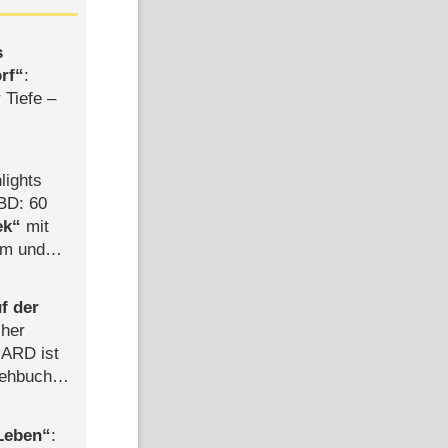
s
rf
:
 Tiefe –
lights
BD: 60
ek
mit
mm und
der
f der
cher
n ARD ist
rehbuch
iew
 Leben
: