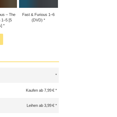
ous – The
Fast & Furious 1⁠–⁠6
1⁠–⁠5 [5
(DVD)
]
Kaufen ab 7,99 €
Leihen ab 3,99 €