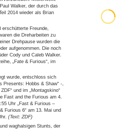
 Paul Walker, der durch das
eil 2014 wieder als Brian
 erschütterte Freunde,
waren die Dreharbeiten zu
 einer Drehpause wurden die
eder aufgenommen. Die noch
rüder Cody und Caleb Walker.
eihe, „Fate & Furious“, im
egt wurde, entschloss sich
us Presents: Hobbs & Shaw“ -,
im ZDF“ und im „Montagskino“
he Fast and the Furious am 4.
:55 Uhr „Fast & Furious –
 & Furious 6“ am 13. Mai und
Uhr.
(Text: ZDF)
 und waghalsigen Stunts, der