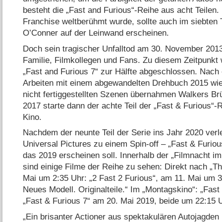
besteht die „Fast and Furious“-Reihe aus acht Teilen.
Franchise weltberühmt wurde, sollte auch im siebten T
O’Conner auf der Leinwand erscheinen.
Doch sein tragischer Unfalltod am 30. November 2013
Familie, Filmkollegen und Fans. Zu diesem Zeitpunkt 
„Fast and Furious 7“ zur Hälfte abgeschlossen. Nach
Arbeiten mit einem abgewandelten Drehbuch 2015 wi
nicht fertiggestellten Szenen übernahmen Walkers B
2017 starte dann der achte Teil der „Fast & Furious“-R
Kino.
Nachdem der neunte Teil der Serie ins Jahr 2020 verl
Universal Pictures zu einem Spin-off – „Fast & Furio
das 2019 erscheinen soll. Innerhalb der „Filmnacht 
sind einige Filme der Reihe zu sehen: Direkt nach „T
Mai um 2:35 Uhr: „2 Fast 2 Furious“, am 11. Mai um 3
Neues Modell. Originalteile.“ Im „Montagskino“: „Fast
„Fast & Furious 7“ am 20. Mai 2019, beide um 22:15 
„Ein brisanter Actioner aus spektakulären Autojagden