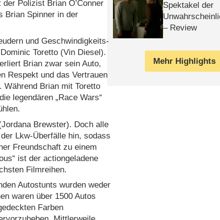
 der Polizist Brian O’Conner
Spektakel der
Brian Spinner in der
Unwahrscheinli
– Review
leudern und Geschwindigkeits-
ominic Toretto (Vin Diesel).
Mehr Highlights
rliert Brian zwar sein Auto,
den Respekt und das Vertrauen
t. Während Brian mit Toretto
r die legendären „Race Wars“
ühlen.
 (Jordana Brewster). Doch alle
 der Lkw-Überfälle hin, sodass
einer Freundschaft zu einem
ous“ ist der actiongeladene
ichsten Filmreihen.
nden Autostunts wurden weder
en waren über 1500 Autos
 gedeckten Farben
ervorzuheben. Mittlerweile