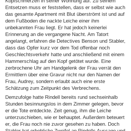
Kopfschmerzen in seiner Wohnung auf. Zu seinem
Entsetzen muss er feststellen, dass er selbst wie auch
das gesamte Apartment mit Blut überströmt ist und auf
dem Fußboden die nackte Leiche einer ihm
unbekannten Frau liegt. Er hat jedoch keinerlei
Erinnerung an die vergangene Nacht. Am Tatort
angelangt, erfahren die Detectives Benson und Stabler,
dass das Opfer kurz vor dem Tod offenbar noch
Geschlechtsverkehr hatte und anschließend mit einem
Hammerschlag auf den Kopf getötet wurde. Eine
zerbrochene Uhr am Handgelenk der Frau verrät den
Ermittlern über eine Gravur nicht nur den Namen der
Frau, Audrey, sondern erlaubt auch eine erste
Schätzung zum Zeitpunkt des Verbrechens.
Demzufolge hatte Rindell bereits rund sechseinhalb
Stunden besinnungslos in dem Zimmer gelegen, bevor
er die Tote entdeckte. Zeit genug, ihm die Leiche
unterzuschieben, wie er behauptet. Außerdem beteuert
er, die Frau noch nie zuvor gesehen zu haben. Doch
Stabler hat erhebliche Zweifel an Rindells Aussage und