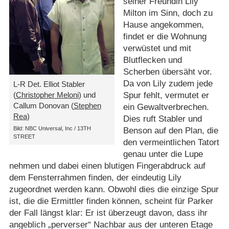
seiner Freundin Lily
Milton im Sinn, doch zu
Hause angekommen,
findet er die Wohnung
verwüstet und mit
Blutflecken und
Scherben übersäht vor.
Da von Lily zudem jede
L-R Det. Elliot Stabler
(
Christopher Meloni
) und
Spur fehlt, vermutet er
Callum Donovan (
Stephen
ein Gewaltverbrechen.
Rea
)
Dies ruft Stabler und
Bild: NBC Universal, Inc / 13TH
Benson auf den Plan, die
STREET
den vermeintlichen Tatort
genau unter die Lupe
nehmen und dabei einen blutigen Fingerabdruck auf
dem Fensterrahmen finden, der eindeutig Lily
zugeordnet werden kann. Obwohl dies die einzige Spur
ist, die die Ermittler finden können, scheint für Parker
der Fall längst klar: Er ist überzeugt davon, dass ihr
angeblich „perverser“ Nachbar aus der unteren Etage