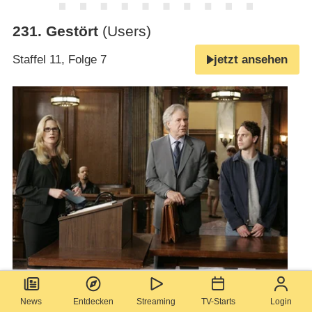
231
.
Gestört
(Users)
Staffel 11, Folge 7
jetzt ansehen
Bild: NBC Universal, Inc
News
Entdecken
Streaming
TV-Starts
Login
Die 16-jährige A.J. Dunne wird ermordet in einem