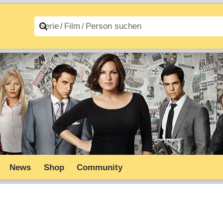
n A–Z
Filme A–Z
News
Shop
Community