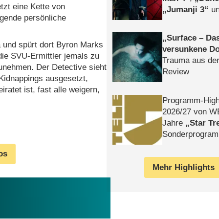
tzt eine Kette von
Jumanji 3
un
egende persönliche
Horror
Clayfa
Surface – Da
 und spürt dort Byron Marks
versunkene Do
 die SVU-Ermittler jemals zu
Trauma aus der
zunehmen. Der Detective sieht
Review
 Kidnappings ausgesetzt,
atet ist, fast alle weigern,
Programm-High
2026/​27 von W
Jahre
Star Tr
Sonderprogra
Die Helgolän
os
Mehr Highlights