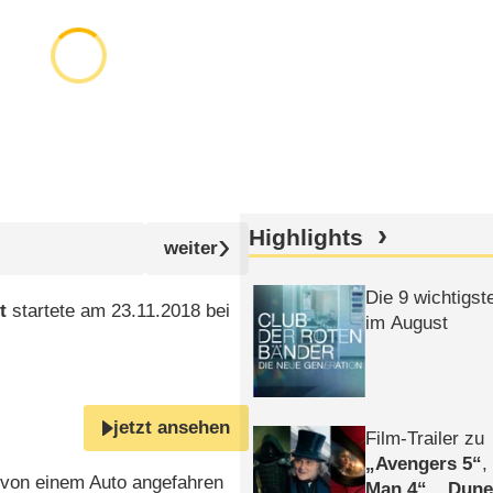
Highlights
Die 9 wichtigst
t
startete am 23.11.2018 bei
im August
jetzt ansehen
Film-Trailer zu
Avengers 5
 von einem Auto angefahren
Man 4
,
Dune