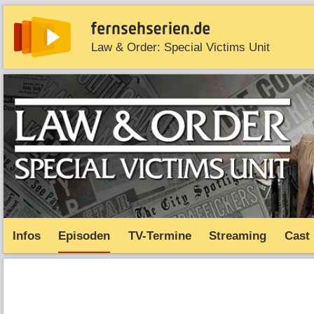
Law & Order: Special Victims Unit
News
Entdecken
Streaming
TV-Starts
Serie
Infos
Episoden
TV-Termine
Streaming
Cast