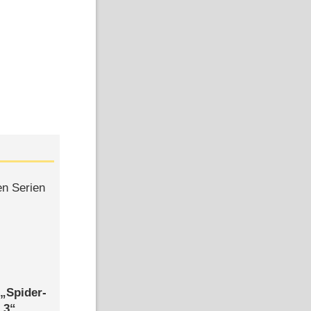
en Serien
,
Spider-
 3
,