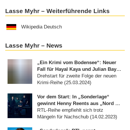
Lasse Myhr – Weiterführende Links
Wikipedia Deutsch
Lasse Myhr – News
„Ein Krimi vom Bodensee“: Neuer
Fall für Hayal Kaya und Julian Bayer
als Kommissare im Ersten
Drehstart für zweite Folge der neuen
Krimi-Reihe (
25.03.2024
)
Vor dem Start: In „Sonderlage“
gewinnt Henny Reents aus „Nord bei
Nordwest“ – Review
RTL-Reihe empfiehlt sich trotz
Mängeln für Nachschub (
14.02.2023
)