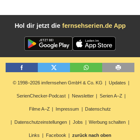
Hol dir jetzt die
fernsehserien.de App
© 1998–2026 imfernsehen GmbH & Co. KG
Updates
SerienChecker-Podcast
Newsletter
Serien A–Z
Filme A–Z
Impressum
Datenschutz
Datenschutzeinstellungen
Jobs
Werbung schalten
Links
Facebook
zurück nach oben