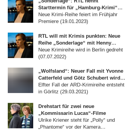
„Sonderlage“: RTL nennt
Starttermin für „Hamburg-Krimi“
mit Henny Reents
Neue Krimi-Reihe feiert im Frühjahr
Premiere (
19.01.2023
)
RTL will mit Krimis punkten: Neue
Reihe „Sonderlage“ mit Henny
Reents angekündigt
Neue Krimireihe wird in Berlin gedreht
(
07.07.2022
)
„Wolfsland“: Neuer Fall mit Yvonne
Catterfeld und Götz Schubert wird
gedreht
Elfter Fall der ARD-Krimireihe entsteht
in Görlitz (
29.03.2021
)
Drehstart für zwei neue
„Kommissarin Lucas“-Filme
Ulrike Kriener steht für „Polly“ und
„Phantome“ vor der Kamera
(
15.10.2017
)