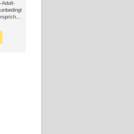
-Adult-
t unbedingt
rspricht –