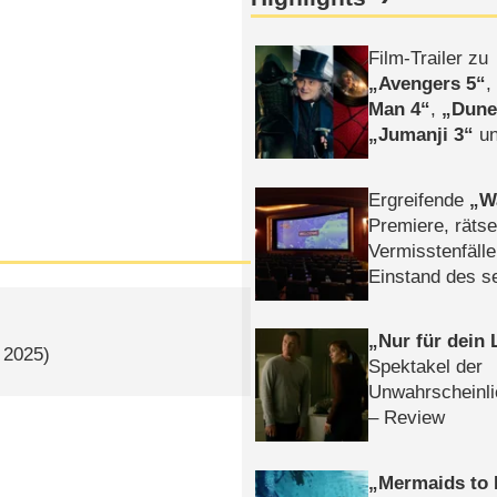
Film-Trailer zu
Avengers 5
Man 4
,
Dune
Jumanji 3
un
Horror
Clayfa
Ergreifende
W
Premiere, rätse
Vermisstenfälle
Einstand des 
Tatort: Münc
Duos
Nur für dein
, 2025)
Spektakel der
Unwahrscheinli
– Review
Mermaids to 