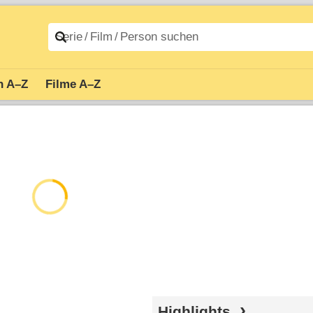
n A–Z
Filme A–Z
Highlights