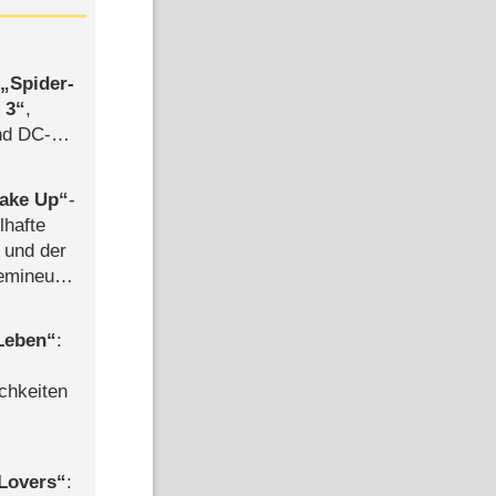
,
Spider-
 3
,
d DC-
ce
ake Up
-
lhafte
 und der
semineuen
hen
-
 Leben
:
chkeiten
Lovers
: