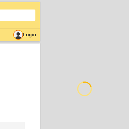
Login