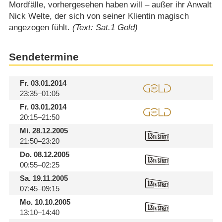
Mordfälle, vorhergesehen haben will – außer ihr Anwalt
Nick Welte, der sich von seiner Klientin magisch
angezogen fühlt.
(Text: Sat.1 Gold)
Sendetermine
Fr.
03.01.2014
23:35–01:05
Fr.
03.01.2014
20:15–21:50
Mi.
28.12.2005
21:50–23:20
Do.
08.12.2005
00:55–02:25
Sa.
19.11.2005
07:45–09:15
Mo.
10.10.2005
13:10–14:40