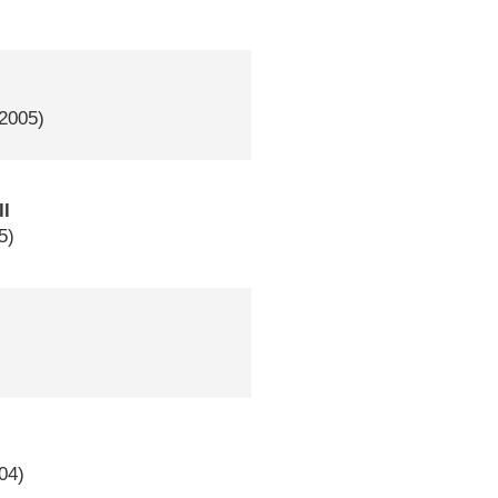
–2005)
ll
5)
04)