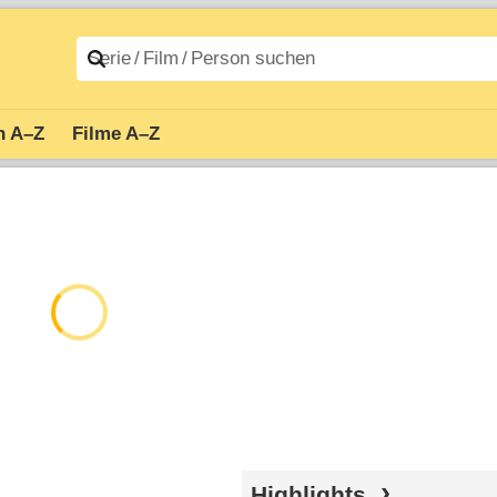
n A–Z
Filme A–Z
Highlights