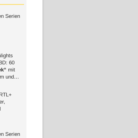
en Serien
lights
BD: 60
ek
mit
mm und
der
 RTL+
er,
d
en Serien