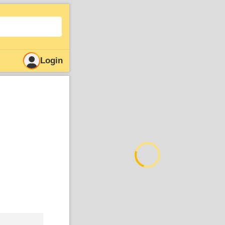
Login