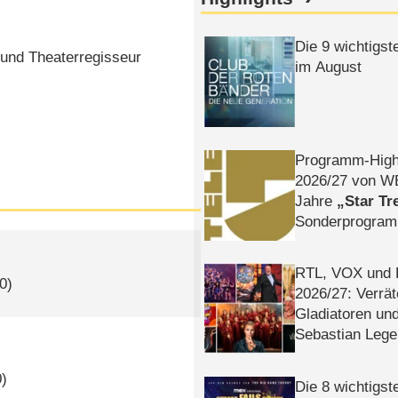
Die 9 wichtigst
 und Theaterregisseur
im August
Programm-High
2026/​27 von W
Jahre
Star Tr
Sonderprogra
Die Helgolän
RTL, VOX und
0)
2026/​27: Verrät
Gladiatoren un
Sebastian Lege
0)
Die 8 wichtigst