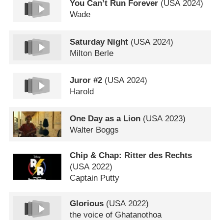
You Can’t Run Forever
(
USA
2024)
Wade
Saturday Night
(
USA
2024)
Milton Berle
Juror #2
(
USA
2024)
Harold
One Day as a Lion
(
USA
2023)
Walter Boggs
Chip & Chap: Ritter des Rechts
(
USA
2022)
Captain Putty
Glorious
(
USA
2022)
the voice of Ghatanothoa