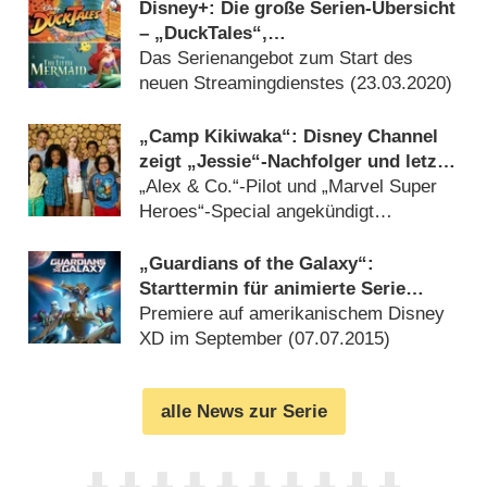
Disney+: Die große Serien-Übersicht
– „DuckTales“,
„Gummibärenbande“, „Violetta“,
Das Serienangebot zum Start des
„Simpsons“ und mehr
neuen Streamingdienstes (
23.03.2020
)
„Camp Kikiwaka“: Disney Channel
zeigt „Jessie“-Nachfolger und letzte
„Austin & Ally“-Staffel
„Alex & Co.“-Pilot und „Marvel Super
Heroes“-Special angekündigt
(
02.03.2016
)
„Guardians of the Galaxy“:
Starttermin für animierte Serie
bekannt
Premiere auf amerikanischem Disney
XD im September (
07.07.2015
)
alle News zur Serie