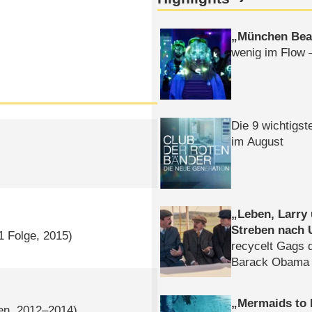
München Bea
wenig im Flow 
Die 9 wichtigst
im August
Leben, Larry
Streben nach 
1 Folge, 2015)
recycelt Gags 
Barack Obama 
Mermaids to 
gen, 2012–2014)