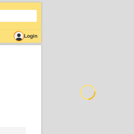
Login