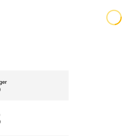
ger
)
n
)