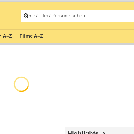
n A–Z
Filme A–Z
Highlights