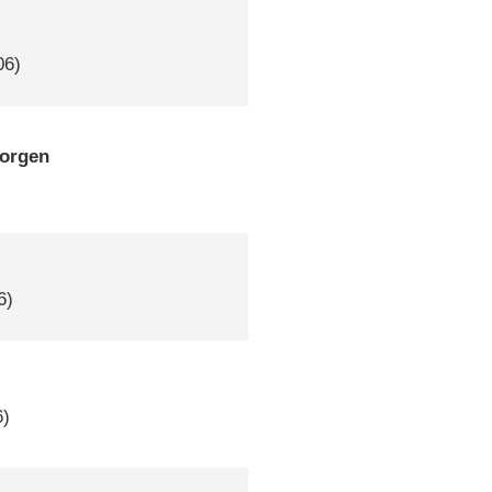
06)
borgen
6)
6)