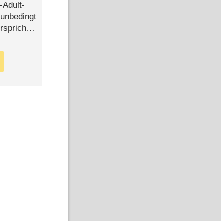
-Adult-
t unbedingt
rspricht –