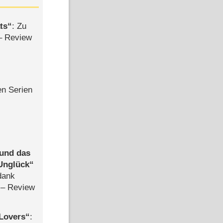
ts
: Zu
– Review
en Serien
 und das
Unglück
dank
– Review
Lovers
: