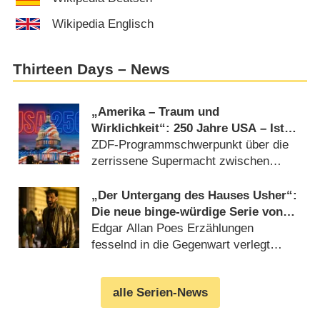
Wikipedia Englisch
Thirteen Days – News
„Amerika – Traum und
Wirklichkeit“: 250 Jahre USA – Ist
der American Dream am Ende?
ZDF-Programmschwerpunkt über die
zerrissene Supermacht zwischen
Glanz und Ruin (
12.05.2026
)
„Der Untergang des Hauses Usher“:
Die neue binge-würdige Serie von
Mike Flanagan bei Netflix – Review
Edgar Allan Poes Erzählungen
fesselnd in die Gegenwart verlegt
(
11.10.2023
)
alle Serien-News