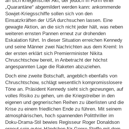
an sich kriegerischer Akt, der jedoch in Form einer
„Quarantäne“ abgemildert werden kann: ankommende
Sowjet-Kriegsschiffe sollen sich von den
Einsatzkräften der USA durchsuchen lassen. Eine
gewagte Aktion, an die sich nicht jeder hält, was neben
weiteren ernsten Pannen erneut zur drohenden
Eskalation führt. In dieser Situation erreichen Kennedy
und seine Männer zwei Nachrichten aus dem Kreml: In
der ersten erklärt sich Premierminister Nikita
Chruschtschow bereit, in Anbetracht der höchst
angespannten Lage die Raketen abzuziehen.
Doch eine zweite Botschaft, angeblich ebenfalls von
Chruschtschow, schlägt wesentlich kompromisslosere
Töne an. Präsident Kennedy sieht sich gezwungen, auf
volles Risiko zu gehen, um die Kriegstreiber in den
eigenen und gegnerischen Reihen zu überlisten und die
Krise zu einem friedlichen Ende zu führen. Mit seinem
atmosphärischen, hoch spannenden Politthriller im
Doku-Drama-Stil bewies Regisseur Roger Donaldson
erneut sein gutes Händchen für Genre-Stoffe mit dem