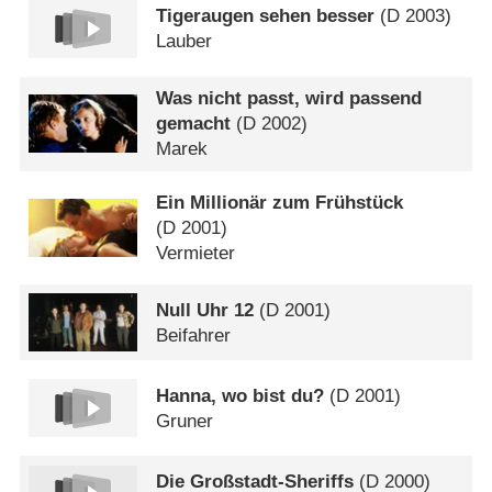
Tigeraugen sehen besser
(
D
2003)
Lauber
Was nicht passt, wird passend
gemacht
(
D
2002)
Marek
Ein Millionär zum Frühstück
(
D
2001)
Vermieter
Null Uhr 12
(
D
2001)
Beifahrer
Hanna, wo bist du?
(
D
2001)
Gruner
Die Großstadt-Sheriffs
(
D
2000)