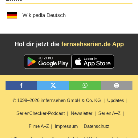
Wikipedia Deutsch
Hol dir jetzt die
fernsehserien.de App
© 1998–2026 imfernsehen GmbH & Co. KG
Updates
SerienChecker-Podcast
Newsletter
Serien A–Z
Filme A–Z
Impressum
Datenschutz